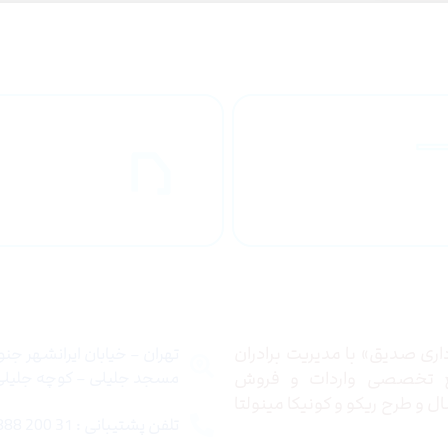
راهنمای خرید
ارسال به
محصولاات
کشور
 ما
تماس با ما
ری صدیق» با مدیریت برادران
تهران – خیابان ایرانشهر جن
ع تخصصی واردات و فروش
مسجد جلیلی – کوچه جلیلی –
 و طرح ریکو و کونیکا مینولتا
تلفن پشتیبانی : 31 200 888 021