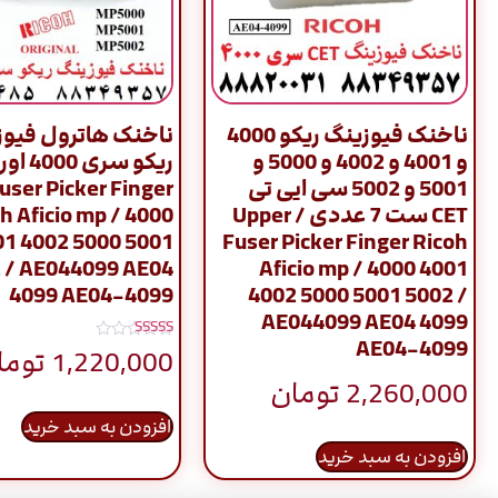
ناخنک فیوزینگ ریکو 4000
ناخنک هاترول فیوز
و 4001 و 4002 و 5000 و
ریکو سر
5001 و 5002 سی ایی تی
user Picker Finger
CET ست 7 عددی / Upper
h Aficio mp / 4000
01 4002 5000 5001
Fuser Picker Finger Ricoh
 / AE044099 AE04
Aficio mp / 4000 4001
4099 AE04-4099
4002 5000 5001 5002 /
AE044099 AE04 4099
AE04-4099
نمره
1,220,000
توما
5.00
از 5
2,260,000
تومان
افزودن به سبد خرید
افزودن به سبد خرید