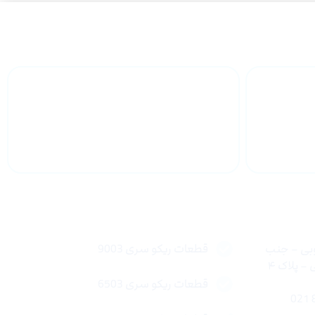
 سراسر
پشتیبانی محصولات
لینک های سریع
وبی – جنب
قطعات ریکو سری 9003
 پلاک ۴
قطعات ریکو سری 6503