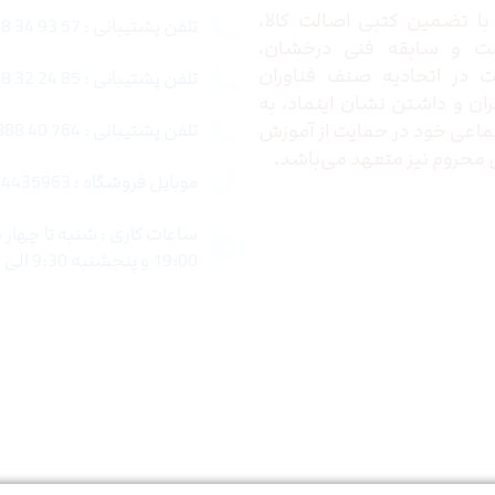
ا تضمین کتبی اصالت کالا،
تلفن پشتیبانی : 57 93 34 88 021
ت و سابقه فنی درخشان،
در اتحادیه صنف فناوران
تلفن پشتیبانی : 85 24 32 88 021
ران و داشتن نشان اینماد، به
اعی خود در حمایت از آموزش
تلفن پشتیبانی : 764 40 888 021
محروم نیز متعهد می‌باشد.
موبایل فروشگاه : 4435963 0920
19:00 و پنجشنبه 9:30 الی 15:00 میباشد.