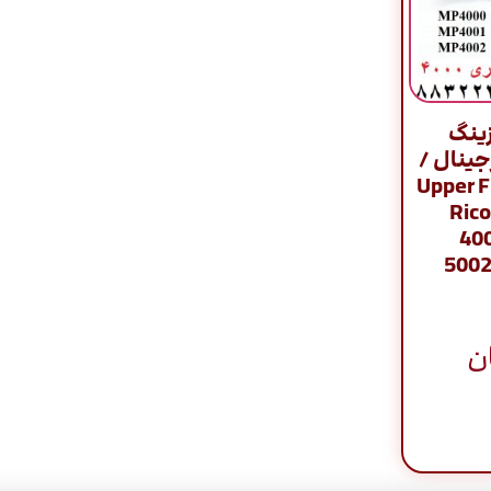
ینگ
ی 4000 اورجینال /
Upper F
Rico
40
5002
ن