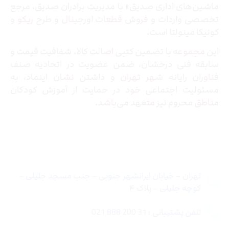
ماشین‌های اداری صدیق» با مدیریت برادران صدیق‌، مرجع
تخصصی واردات و فروش قطعات اورجینال و طرح ریکو و
کونیکا مینولتا است.
این مجموعه با تضمین کتبی اصالت کالا، شفافیت قیمت و
سابقه فنی درخشان، ضمن عضویت در اتحادیه صنف
فناوران رایانه شهر تهران و داشتن نشان اینماد، به
مسئولیت اجتماعی خود در حمایت از آموزش کودکان
مناطق محروم نیز متعهد می‌باشد.
تماس با ما
تهران – خیابان ایرانشهر جنوبی – جنب مسجد جلیلی –
کوچه جلیلی – پلاک ۴
تلفن پشتیبانی : 31 200 888 021