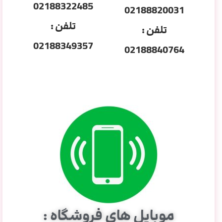
02188322485
02188820031
تلفن :
تلفن :
02188349357
02188840764
موبایل های فروشگاه :