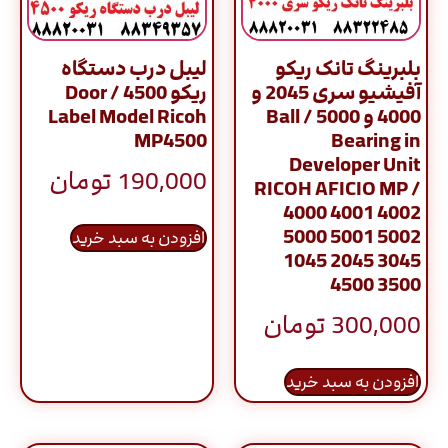
بلبرینگ تانک ریکو
لیبل درب دستگاه
آفیشیو سری 2045 و
ریکو 4500 / Door
4000 و 5000 / Ball
Label Model Ricoh
MP4500
Bearing in
Developer Unit
190,000
تومان
RICOH AFICIO MP /
4000 4001 4002
5000 5001 5002
افزودن به سبد خرید
1045 2045 3045
4500 3500
300,000
تومان
افزودن به سبد خرید