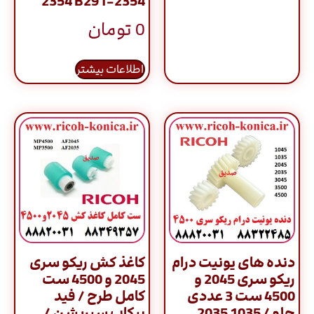
2354 B291-2354
0
تومان
اطلاعات بیشتر
دنده های یونیت درام
کاغذ کش ریکو سری
ریکو سری 2045 و
2045 و 4500 ست
4500 ست 3 عددی
کامل طرح / فید
جلو / 1035 2035
پیکاپ سپریشن /