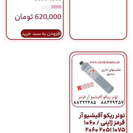
نمره
620,000
تومان
5.00
از 5
افزودن به سبد خرید
تونر ریکو آفیشیو آر
قرمز ژاپنی / ۱۰۶۰
۱۰۷۵ ۲۰۵۱ ۲۰۶۰