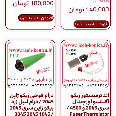
180,000
تومان
5.00
نمره
از 5
140,000
تومان
5.00
از 5
افزودن به سبد خرید
افزودن به سبد خرید
اند ترمیستور ریکو
درام فوجی ریکو ژاپن
آفیشیو اورجینال
2045 / درام لیبل زرد
سری 2045 و 4500 /
ریکو ژاپن سری 2045
/ 1045 2045 3045
Fuser Thermistor