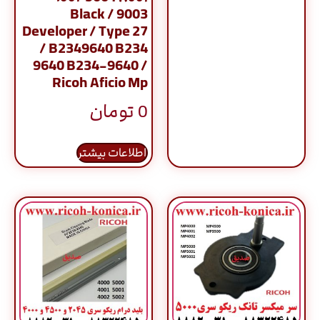
9003 / Black
Developer / Type 27
/ B2349640 B234
9640 B234-9640 /
Ricoh Aficio Mp
0
تومان
اطلاعات بیشتر