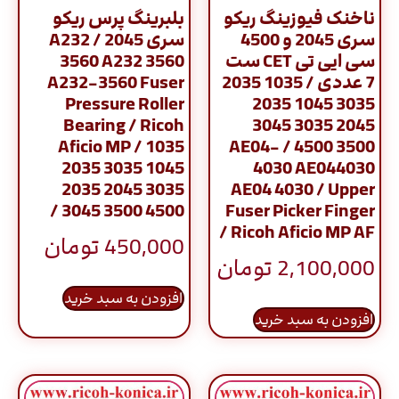
ناخنک فیوزینگ ریکو
بلبرینگ پرس ریکو
سری 2045 و 4500
سری 2045 / A232
سی ایی تی CET ست
3560 A232 3560
7 عددی / 1035 2035
A232-3560 Fuser
Pressure Roller
3035 1045 2035
Bearing / Ricoh
2045 3035 3045
Aficio MP / 1035
3500 4500 / AE04-
2035 3035 1045
4030 AE044030
2035 2045 3035
AE04 4030 / Upper
3045 3500 4500 /
Fuser Picker Finger
/ Ricoh Aficio MP AF
450,000
تومان
2,100,000
تومان
افزودن به سبد خرید
افزودن به سبد خرید