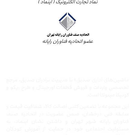
نماد تجارت الکترونیک ( اینماد )
عضو اتحادیه فناوران رایانه
درباره ما
ماشین‌های اداری صدیق» با مدیریت برادران صدیق‌، مرجع
تخصصی واردات و فروش قطعات اورجینال و طرح ریکو و
کونیکا مینولتا است.
این مجموعه با تضمین کتبی اصالت کالا، شفافیت قیمت و
سابقه فنی درخشان، ضمن عضویت در اتحادیه صنف
فناوران رایانه شهر تهران و داشتن نشان اینماد، به
مسئولیت اجتماعی خود در حمایت از آموزش کودکان