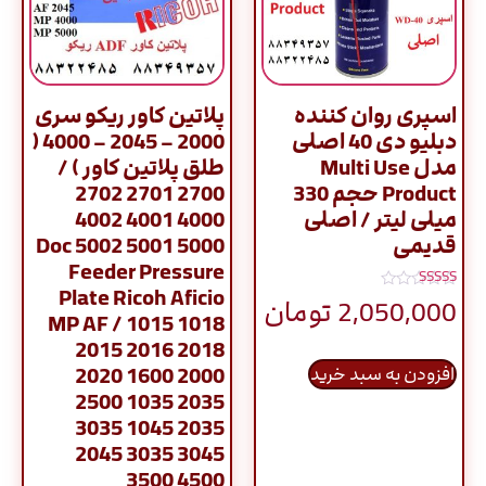
اسپری روان کننده
پلاتین کاور ریکو سری
دبلیو دی 40 اصلی
2000 – 2045 – 4000 (
مدل Multi Use
طلق پلاتین کاور ) /
Product حجم 330
2700 2701 2702
میلی لیتر / اصلی
4000 4001 4002
قدیمی
5000 5001 5002 Doc
Feeder Pressure
Plate Ricoh Aficio
نمره
2,050,000
تومان
5.00
MP AF / 1015 1018
از 5
2015 2016 2018
2020 1600 2000
افزودن به سبد خرید
2500 1035 2035
3035 1045 2035
2045 3035 3045
3500 4500