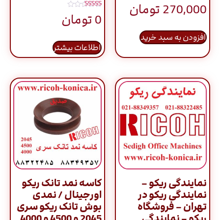
270,000
تومان
نمره
0
تومان
5.00
از 5
افزودن به سبد خرید
اطلاعات بیشتر
نمایندگی ریکو –
کاسه نمد تانک ریکو
نمایندگی ریکو در
اورجینال / نمدی
تهران – فروشگاه
بوش تانک ریکو سری
ریکو – نمایندگی
2045 و 4500 و 4000