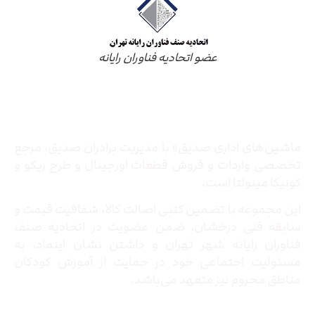
عضو اتحادیه فناوران رایانه
درباره ما
ماشین‌های اداری صدیق» با مدیریت برادران صدیق‌، مرجع
تخصصی واردات و فروش قطعات اورجینال و طرح ریکو و
کونیکا مینولتا است.
این مجموعه با تضمین کتبی اصالت کالا، شفافیت قیمت و
سابقه فنی درخشان، ضمن عضویت در اتحادیه صنف
فناوران رایانه شهر تهران و داشتن نشان اینماد، به
مسئولیت اجتماعی خود در حمایت از آموزش کودکان
مناطق محروم نیز متعهد می‌باشد.