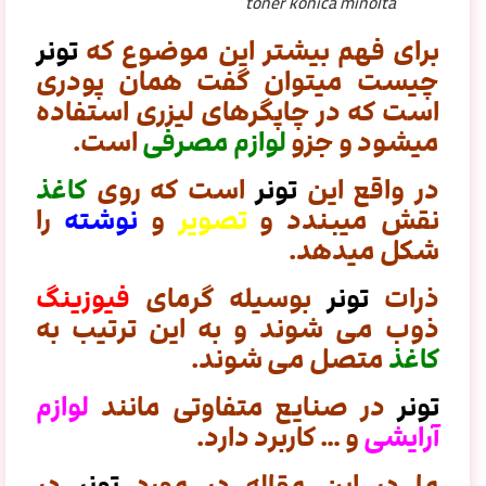
toner konica minolta
برای فهم بیشتر این موضوع که
تونر
چیست میتوان گفت
همان پودری
است که در چاپگرهای لیزری استفاده
میشود و جزو
لوازم مصرفی
است.
در واقع این
تونر
است که روی
کاغذ
نقش میبندد و
تصویر
و
نوشته
را
شکل میدهد.
ذرات
تونر
بوسیله گرمای
فیوزینگ
ذوب می شوند و به این ترتیب به
کاغذ
متصل می شوند.
تونر
در صنایع متفاوتی مانند
لوازم
آرایشی
و … کاربرد دارد.
ما در این مقاله در مورد
تونر
در