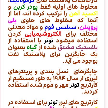
کارخانجات پلاستیک های
گرانولاتیک
،
مخلوط های اولیه فقط
پودر کربن
و
اکسید آهن
را ترکیب کرده اند، اما از
آنجا که مخلوط های حاوی
پلی
پروپیلن
،
سیلیس فوم
و مواد معدنی
مختلف برای
الکتروشیمیایی
کردن
استفاده میشود
تونر
با استفاده از
پلاستیک مشتق
شده از
گیاه
ب
عنوان
یک جایگزین برای پلاستیک نفت
بوجود می آید.
چاپگرهای نسل بعدی و پرینترهای
لیزری از سال ۱۹۸۴ به طور مستقیم از
کارتریج
تونر
مهر و موم شده استفاده
کردند.
کارتریج های لیزر
تونر
برای استفاده در