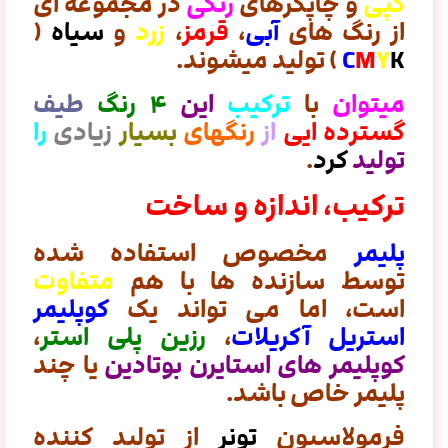
کپی
و چاپگرهای
رنگی
در مجموعه ای
از رنگ های
آبی
،
قرمز
،
زرد
و
سیاه
(
K
Y
M
C
) تولید میشوند.
میتوان
با
ترکیب
این
۴ رنگ
طیف
گسترده ایی
از
رنگهای
بسیار
زیادی
را
تولید
کرد
.
ترکیب، اندازه و ساخت
پلیمر
مخصوص استفاده شده
توسط سازنده ها با هم
متفاوت
است، اما می تواند یک
کوپلیمر
استریل آکریلات
،
رزین پلی استر
،
کوپلیمر های
استایرن بوتادین
یا چند
پلیمر خاص باشد.
فرمولاسیون
تونر
از تولید کننده