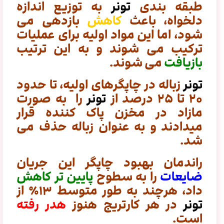
طبقه بندی
تونر
به توزیع اندازه
دلخواه، باعث
کاهش
بازدهی می
شود، اما این مواد اولیه برای عملیات
ترکیب می شوند و به این ترتیب
بازیافت
می شوند.
تونر
زباله در چاپگرهای اولیه، تا حدود
۲۰ تا ۲۵ درصد از
تونر
را به صورت
مازاد در مخزن پاک کننده قرار
میدادند و به عنوان زباله حذف می
شد.
راندمان بهبود چاپگر این جریان
ضایعات
را به سطوح
پایین تر کاهش
داد، هرچند به طور متوسط ​​۱۳٪ از
تونر
در هر کارتریج هنوز
هدر رفته
است.