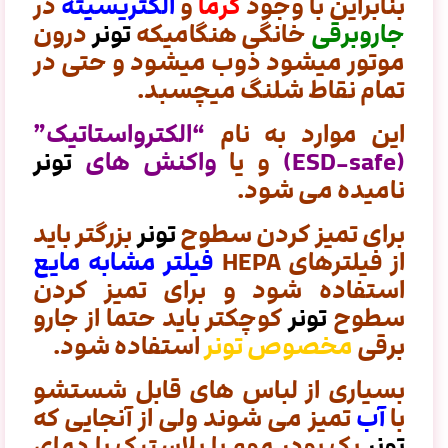
بنابراین با وجود
گرما
و
الکتریسیته
در
جاروبرقی
خانگی هنگامیکه
تونر
درون
موتور میشود ذوب میشود و حتی در
تمام نقاط شلنگ میچسبد.
این موارد به نام
“الکترواستاتیک”
(ESD-safe)
و یا
واکنش های
تونر
نامیده می شود.
برای تمیز کردن سطوح
تونر
بزرگتر باید
از فیلترهای HEPA
فیلتر مشابه مایع
استفاده شود و برای تمیز کردن
سطوح
تونر
کوچکتر باید حتما از جارو
برقی
مخصوص تونر
استفاده شود.
بسیاری از لباس های قابل شستشو
با
آب
تمیز می شوند ولی از آنجایی که
تونر
یک پودر موم یا پلاستیک با دمای