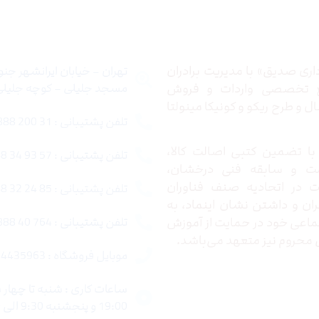
 ما
تماس با ما
ری صدیق» با مدیریت برادران
تهران – خیابان ایرانشهر جن
ع تخصصی واردات و فروش
مسجد جلیلی – کوچه جلیلی –
 و طرح ریکو و کونیکا مینولتا
تلفن پشتیبانی : 31 200 888 021
ا تضمین کتبی اصالت کالا،
تلفن پشتیبانی : 57 93 34 88 021
ت و سابقه فنی درخشان،
در اتحادیه صنف فناوران
تلفن پشتیبانی : 85 24 32 88 021
ران و داشتن نشان اینماد، به
اعی خود در حمایت از آموزش
تلفن پشتیبانی : 764 40 888 021
محروم نیز متعهد می‌باشد.
موبایل فروشگاه : 4435963 0920
19:00 و پنجشنبه 9:30 الی 15:00 میباشد.