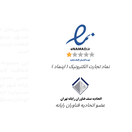
درباره
مجوز ها
ماشین‌های ادا
صدیق‌، مرج
قطعات اورجینال
است.
این مجموعه ب
نماد تجارت الکترونیک ( اینماد )
شفافیت قیم
ضمن عضویت 
رایانه شهر ته
مسئولیت اجتم
کودکان مناطق 
عضو اتحادیه فناوران رایانه