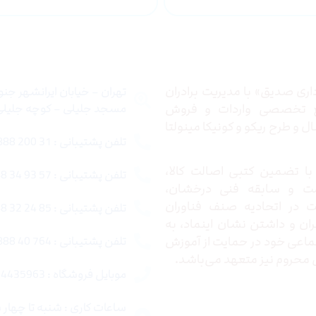
 ما
تماس با ما
ری صدیق» با مدیریت برادران
تهران – خیابان ایرانشهر جن
ع تخصصی واردات و فروش
مسجد جلیلی – کوچه جلیلی –
 و طرح ریکو و کونیکا مینولتا
تلفن پشتیبانی : 31 200 888 021
ا تضمین کتبی اصالت کالا،
تلفن پشتیبانی : 57 93 34 88 021
ت و سابقه فنی درخشان،
در اتحادیه صنف فناوران
تلفن پشتیبانی : 85 24 32 88 021
ران و داشتن نشان اینماد، به
اعی خود در حمایت از آموزش
تلفن پشتیبانی : 764 40 888 021
محروم نیز متعهد می‌باشد.
موبایل فروشگاه : 4435963 0920