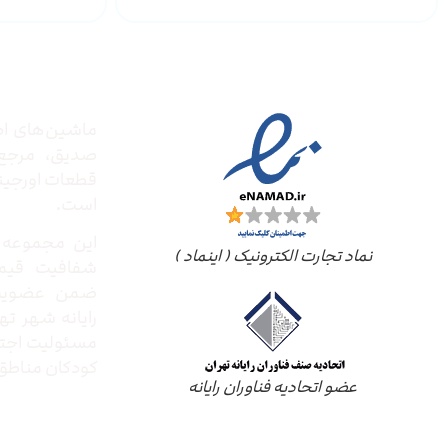
درباره
مجوز ها
ماشین‌های ادا
صدیق‌، مرج
قطعات اورجینال
است.
این مجموعه ب
نماد تجارت الکترونیک ( اینماد )
شفافیت قیم
ضمن عضویت 
رایانه شهر ته
مسئولیت اجتم
کودکان مناطق 
عضو اتحادیه فناوران رایانه