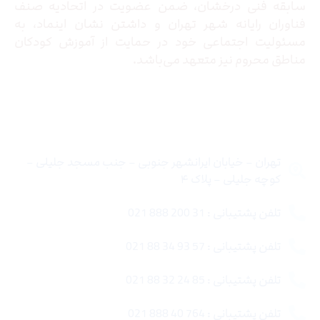
سابقه فنی درخشان، ضمن عضویت در اتحادیه صنف
فناوران رایانه شهر تهران و داشتن نشان اینماد، به
مسئولیت اجتماعی خود در حمایت از آموزش کودکان
مناطق محروم نیز متعهد می‌باشد.
تماس با ما
تهران – خیابان ایرانشهر جنوبی – جنب مسجد جلیلی –
کوچه جلیلی – پلاک ۴
تلفن پشتیبانی : 31 200 888 021
تلفن پشتیبانی : 57 93 34 88 021
تلفن پشتیبانی : 85 24 32 88 021
تلفن پشتیبانی : 764 40 888 021