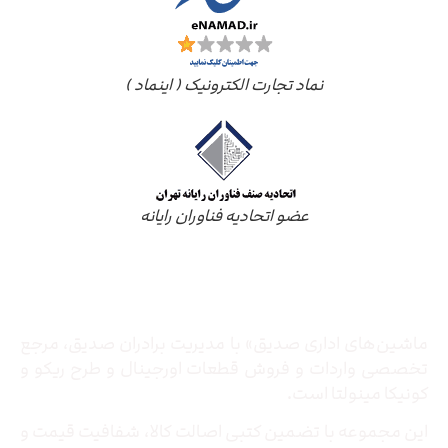
نماد تجارت الکترونیک ( اینماد )
عضو اتحادیه فناوران رایانه
درباره ما
ماشین‌های اداری صدیق» با مدیریت برادران صدیق‌، مرجع
تخصصی واردات و فروش قطعات اورجینال و طرح ریکو و
کونیکا مینولتا است.
این مجموعه با تضمین کتبی اصالت کالا، شفافیت قیمت و