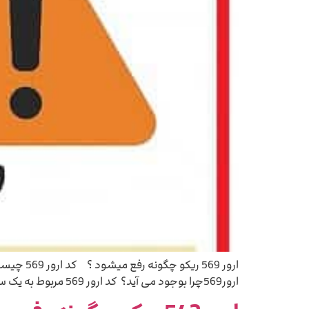
ارور569چرا بوجود می آید؟ کد ارور 569 مربوط به یک سنسور نوری میباشد که داخل یونیت فیوزینگ زیر پرس قرار […]