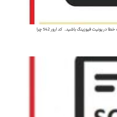
ارور 542 ریکو چگونه رفع میشود ؟ کد ارور 542 چیست ؟ زمانی که دستگاه فتوکپی ریکو کد ارور 542 میدهد باید به دنبال یک خطا در یونیت فیوزینگ باشید. کد ارور 542 چرا