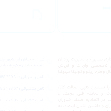
راهنمای خرید
ارسال به
محصولاات
کشور
 ما
تماس با ما
ری صدیق» با مدیریت برادران
تهران – خیابان ایرانشهر جن
ع تخصصی واردات و فروش
مسجد جلیلی – کوچه جلیلی –
 و طرح ریکو و کونیکا مینولتا
تلفن پشتیبانی : 31 200 888 021
ا تضمین کتبی اصالت کالا،
تلفن پشتیبانی : 57 93 34 88 021
ت و سابقه فنی درخشان،
در اتحادیه صنف فناوران
تلفن پشتیبانی : 85 24 32 88 021
ران و داشتن نشان اینماد، به