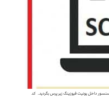
زمانی که دستگاه فتوکپی ریکو کد ارور 569 رو میدهد به دنبال یک سنسور داخل یونیت فیوزینگ زیر پرس بگردید. کد