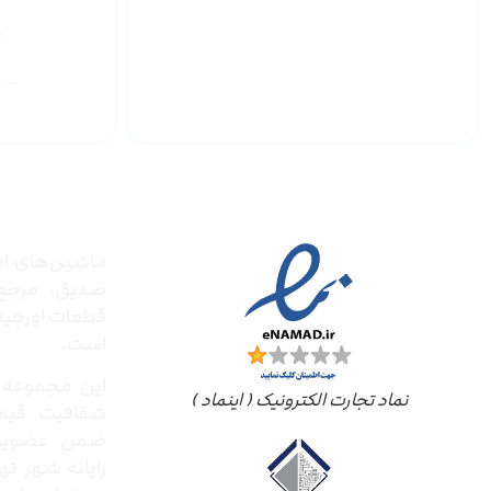
گارانتی محصولات
درباره
مجوز ها
ماشین‌های ادا
صدیق‌، مرج
قطعات اورجینال
است.
این مجموعه ب
نماد تجارت الکترونیک ( اینماد )
شفافیت قیم
ضمن عضویت 
رایانه شهر ته