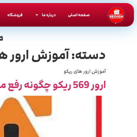
صفحه اصلی
درباره ما
فروشگاه
م
دسته:
آموزش ارور ها
آموزش ارور های ریکو
ارور 569 ریکو چگونه رفع میشود ؟