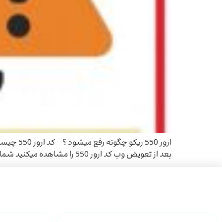
بعد از تعویض وب کد ارور 550 را مشاهده میکنید شما باید بدانید که چرا دستگاه کد ارور 550 […]