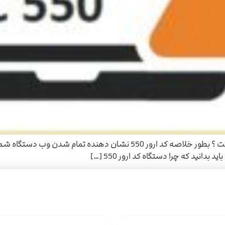
ارور 550 ریکو چگونه رفع میشود ؟ کد ارور 550 چیست ؟ بطور خلاصه کد ار