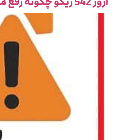
ارور 542 ریکو چگونه رفع میشود ؟