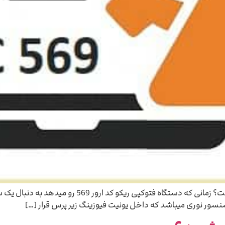
ارور 569 ریکو چگونه رفع میشود ؟ کد ارور 569 چیست؟ 