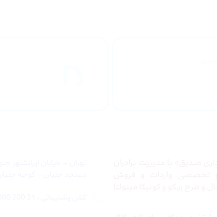
راهنمای خرید
ارسال به
محصولاات
کشور
 ما
تماس با ما
ری صدیق» با مدیریت برادران
تهران – خیابان ایرانشهر جن
ع تخصصی واردات و فروش
مسجد جلیلی – کوچه جلیلی –
 و طرح ریکو و کونیکا مینولتا
تلفن پشتیبانی : 31 200 888 021