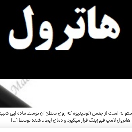
توانه است از جنس آلومینیوم که روی سطح آن توسط ماده ایی شبیه 
ل هاترول لامپ فیوزینگ قرار میگیرد و دمای ایجاد شده توسط […]