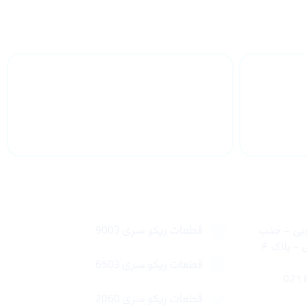
 سراسر
پشتیبانی محصولات
لینک های سریع
وبی – جنب
قطعات ریکو سری 9003
 پلاک ۴
قطعات ریکو سری 6503
قطعات ریکو سری 2060