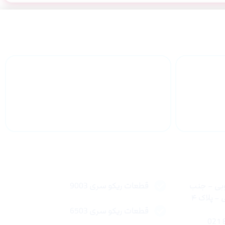
 سراسر
پشتیبانی محصولات
لینک های سریع
وبی – جنب
قطعات ریکو سری 9003
 پلاک ۴
قطعات ریکو سری 6503