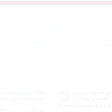
راهنمای خرید
ارسال به
محصولاات
کشور
 ما
تماس با ما
ری صدیق» با مدیریت برادران
تهران – خیابان ایرانشهر جن
ع تخصصی واردات و فروش
مسجد جلیلی – کوچه جلیلی –
 و طرح ریکو و کونیکا مینولتا
تلفن پشتیبانی : 31 200 888 021