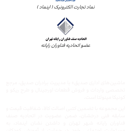
نماد تجارت الکترونیک ( اینماد )
عضو اتحادیه فناوران رایانه
درباره ما
ماشین‌های اداری صدیق» با مدیریت برادران صدیق‌، مرجع
تخصصی واردات و فروش قطعات اورجینال و طرح ریکو و
کونیکا مینولتا است.
این مجموعه با تضمین کتبی اصالت کالا، شفافیت قیمت و
سابقه فنی درخشان، ضمن عضویت در اتحادیه صنف
فناوران رایانه شهر تهران و داشتن نشان اینماد، به
مسئولیت اجتماعی خود در حمایت از آموزش کودکان