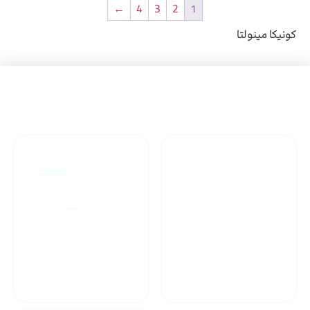
←
4
3
2
1
کونیکا مینولتا
راهنمای خرید محصولاات
گارانتی محصولات