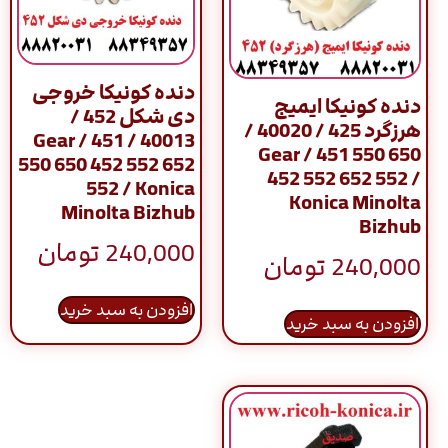
دنده کونیکا خروجی
دنده کونیکا ایمیج
دی شکل 452 /
هرزگرد 425 / 40020 /
40013 / Gear / 451
Gear / 451 550 650
550 650 452 552 652
452 552 652 552 /
552 / Konica
Konica Minolta
Minolta Bizhub
Bizhub
240,000
تومان
240,000
تومان
افزودن به سبد خرید
افزودن به سبد خرید