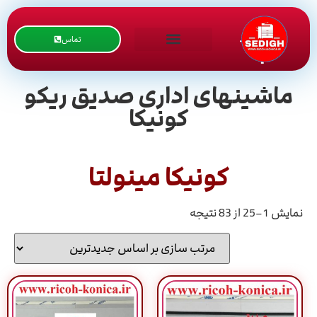
تماس
ماشینهای اداری صدیق ریکو
کونیکا
کونیکا مینولتا
نمایش 1–25 از 83 نتیجه