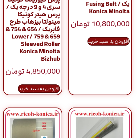
یک / Fusing Belt
سری 4 و 9 درجه یک /
Konica Minolta
پرس هیتر کونیکا
مینولتا بیزهاب طرح
10,800,000
تومان
فابریک / 654 & 754 &
659 & 759 / Lower
افزودن به سبد خرید
Sleeved Roller
Konica Minolta
Bizhub
4,850,000
تومان
افزودن به سبد خرید