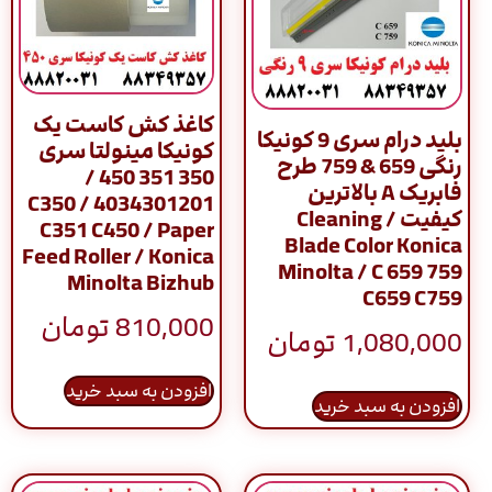
کاغذ کش کاست یک
بلید درام سری 9 کونیکا
کونیکا مینولتا سری
رنگی 659 & 759 طرح
350 351 450 /
فابریک A بالاترین
4034301201 / C350
کیفیت / Cleaning
C351 C450 / Paper
Blade Color Konica
Feed Roller / Konica
Minolta / C 659 759
Minolta Bizhub
C659 C759
810,000
تومان
1,080,000
تومان
افزودن به سبد خرید
افزودن به سبد خرید