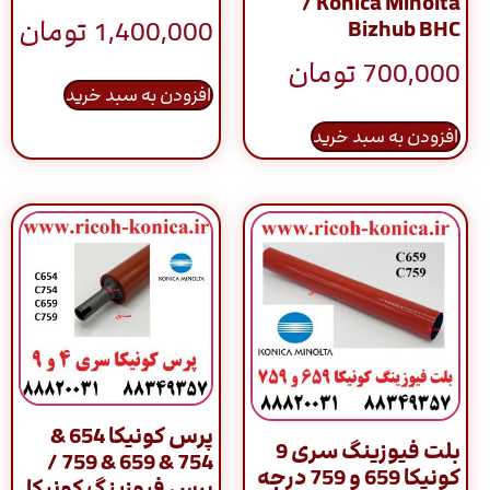
/ Konica Minolta
1,400,000
تومان
Bizhub BHC
700,000
تومان
افزودن به سبد خرید
افزودن به سبد خرید
پرس کونیکا 654 &
بلت فیوزینگ سری 9
754 & 659 & 759 /
کونیکا 659 و 759 درجه
پرس فیوزینگ کونیکا