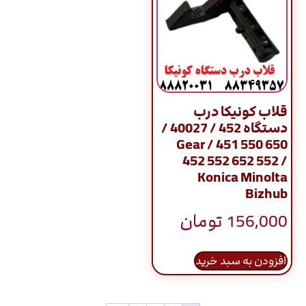
قلاب کونیکا درب
دستگاه 452 / 40027 /
Gear / 451 550 650
452 552 652 552 /
Konica Minolta
Bizhub
156,000
تومان
افزودن به سبد خرید