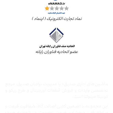
نماد تجارت الکترونیک ( اینماد )
عضو اتحادیه فناوران رایانه
درباره ما
ماشین‌های اداری صدیق» با مدیریت برادران صدیق‌، مرجع
تخصصی واردات و فروش قطعات اورجینال و طرح ریکو و
کونیکا مینولتا است.
این مجموعه با تضمین کتبی اصالت کالا، شفافیت قیمت و
سابقه فنی درخشان، ضمن عضویت در اتحادیه صنف