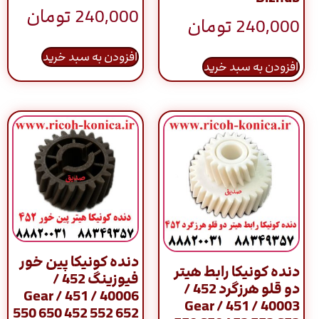
240,000
تومان
240,000
تومان
افزودن به سبد خرید
افزودن به سبد خرید
دنده کونیکا پین خور
دنده کونیکا رابط هیتر
فیوزینگ 452 /
دو قلو هرزگرد 452 /
40006 / Gear / 451
40003 / Gear / 451
550 650 452 552 652