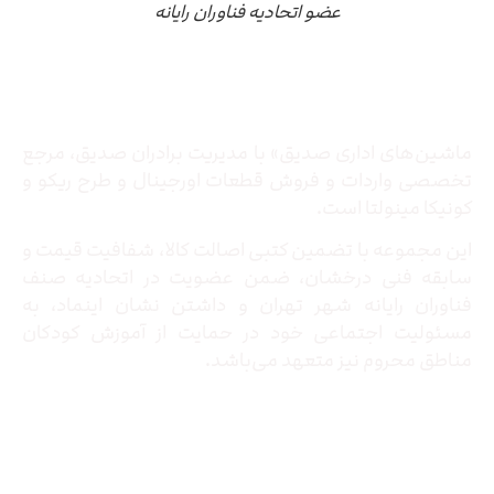
عضو اتحادیه فناوران رایانه
درباره ما
ماشین‌های اداری صدیق» با مدیریت برادران صدیق‌، مرجع
تخصصی واردات و فروش قطعات اورجینال و طرح ریکو و
کونیکا مینولتا است.
این مجموعه با تضمین کتبی اصالت کالا، شفافیت قیمت و
سابقه فنی درخشان، ضمن عضویت در اتحادیه صنف
فناوران رایانه شهر تهران و داشتن نشان اینماد، به
مسئولیت اجتماعی خود در حمایت از آموزش کودکان
مناطق محروم نیز متعهد می‌باشد.
تماس با ما