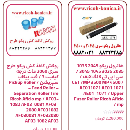
هاترول ریکو 2045 1035
روکش کاغذ کش ریکو طرح
2035 3035 1045 3045 /
سری 2060 مات درجه
سی ایی تی لانگ لایف /
کیفیت 3 / فید پیکاپ
CET /MP 3500 MP 4500 /
سپریشن / Pickup Roller
– Feed Roller –
AE011071 AE01 1071
Separation Roller Tire
AE01-1071 / Upper
Ricoh Aficio mp / AF03-
Fuser Roller Ricoh Aficio
1082 AF03-0081 AF03-
mp /
2080 AF031082
AF030081 AF032080
نمره
2,280,000
تومان
AF03 1082 AF03
4.00
از 5
320,000
تومان