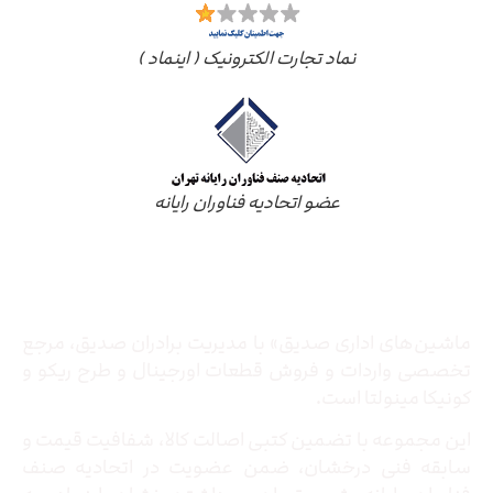
نماد تجارت الکترونیک ( اینماد )
عضو اتحادیه فناوران رایانه
درباره ما
ماشین‌های اداری صدیق» با مدیریت برادران صدیق‌، مرجع
تخصصی واردات و فروش قطعات اورجینال و طرح ریکو و
کونیکا مینولتا است.
این مجموعه با تضمین کتبی اصالت کالا، شفافیت قیمت و
سابقه فنی درخشان، ضمن عضویت در اتحادیه صنف