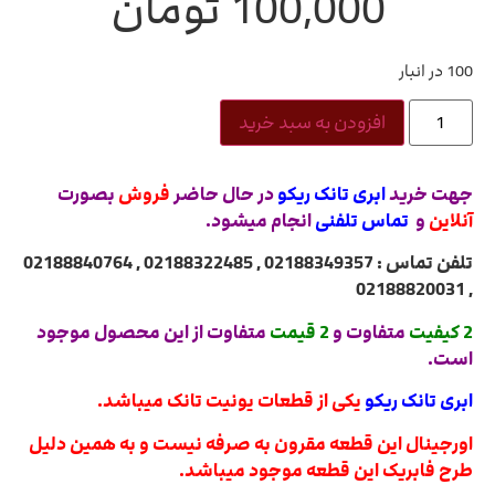
100,000
تومان
100 در انبار
افزودن به سبد خرید
جهت خرید
ابری تانک ریکو
در حال حاضر
فروش
بصورت
آنلاین
و
تماس تلفنی
انجام میشود.
تلفن تماس : 02188349357 , 02188322485 , 02188840764
, 02188820031
2 کیفیت
متفاوت و
2 قیمت
متفاوت از این محصول موجود
است.
ابری تانک ریکو
یکی از قطعات یونیت تانک میباشد.
اورجینال این قطعه مقرون به صرفه نیست و به همین دلیل
طرح فابریک این قطعه موجود میباشد.