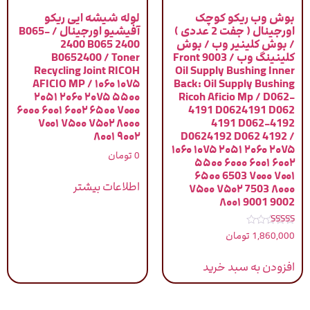
بوش وب ریکو کوچک
لوله شیشه ایی ریکو
اورجینال ( جفت 2 عددی )
آفیشیو اورجینال / B065-
/ بوش کلینیر وب / بوش
2400 B065 2400
کلینینگ وب / 9003 Front
B0652400 / Toner
Recycling Joint RICOH
Oil Supply Bushing Inner
AFICIO MP / ۱۰۶۰ ۱۰۷۵
Back: Oil Supply Bushing
۲۰۵۱ ۲۰۶۰ ۲۰۷۵ ۵۵۰۰
Ricoh Aficio Mp / D062-
۶۰۰۰ ۶۰۰۱ ۶۰۰۲ ۶۵۰۰ ۷۰۰۰
4191 D0624191 D062
۷۰۰۱ ۷۵۰۰ ۷۵۰۲ ۸۰۰۰
4191 D062-4192
۸۰۰۱ ۹۰۰۲
D0624192 D062 4192 /
۱۰۶۰ ۱۰۷۵ ۲۰۵۱ ۲۰۶۰ ۲۰۷۵
0
تومان
۵۵۰۰ ۶۰۰۰ ۶۰۰۱ ۶۰۰۲
۶۵۰۰ 6503 ۷۰۰۰ ۷۰۰۱
اطلاعات بیشتر
۷۵۰۰ ۷۵۰۲ 7503 ۸۰۰۰
۸۰۰۱ 9001 9002
نمره
1,860,000
تومان
5.00
از 5
افزودن به سبد خرید