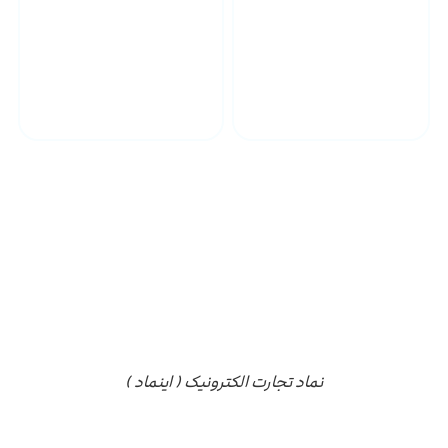
پشتیبانی محصولات
ارسال به سراسر کشور
مجوز ها
نماد تجارت الکترونیک ( اینماد )