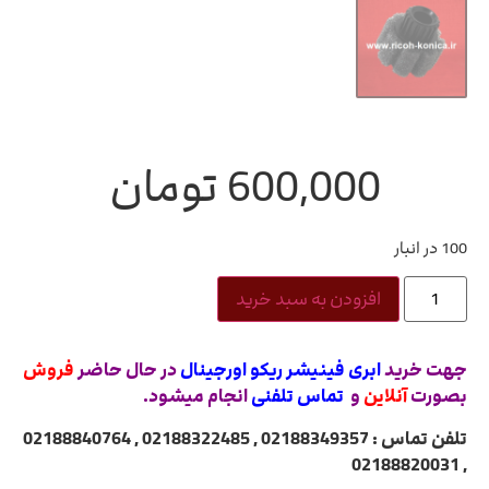
600,000
تومان
100 در انبار
افزودن به سبد خرید
جهت خرید
ابری فینیشر ریکو اورجینال
در حال حاضر
فروش
بصورت
آنلاین
و
تماس تلفنی
انجام میشود.
تلفن تماس : 02188349357 , 02188322485 , 02188840764
, 02188820031