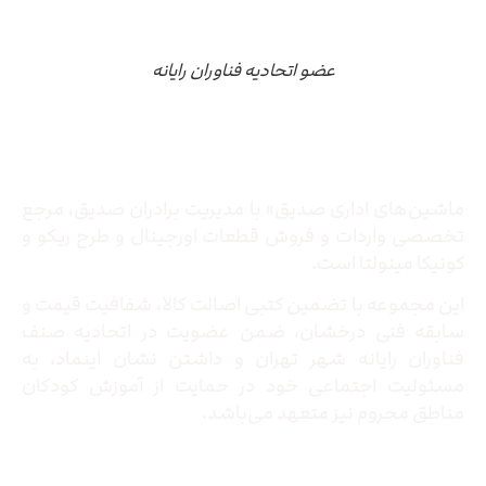
عضو اتحادیه فناوران رایانه
درباره ما
ماشین‌های اداری صدیق» با مدیریت برادران صدیق‌، مرجع
تخصصی واردات و فروش قطعات اورجینال و طرح ریکو و
کونیکا مینولتا است.
این مجموعه با تضمین کتبی اصالت کالا، شفافیت قیمت و
سابقه فنی درخشان، ضمن عضویت در اتحادیه صنف
فناوران رایانه شهر تهران و داشتن نشان اینماد، به
مسئولیت اجتماعی خود در حمایت از آموزش کودکان
مناطق محروم نیز متعهد می‌باشد.