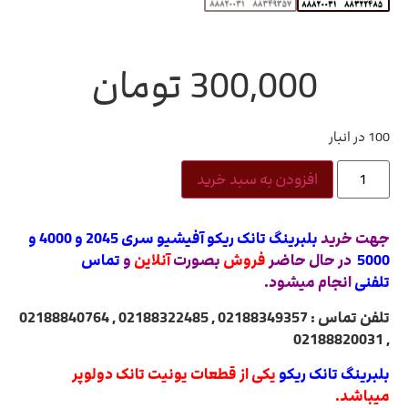
300,000
تومان
100 در انبار
افزودن به سبد خرید
جهت خرید
بلبرینگ تانک ریکو آفیشیو سری 2045 و 4000 و
5000
در حال حاضر
فروش
بصورت
آنلاین
و
تماس
تلفنی
انجام میشود.
تلفن تماس : 02188349357 , 02188322485 , 02188840764
, 02188820031
بلبرینگ تانک ریکو
یکی از قطعات یونیت تانک دولوپر
میباشد.