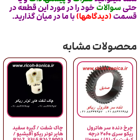
حتی
سوالات
خود را در مورد این قطعه در
قسمت
(دیدگاهها)
با ما در میان گذارید.
محصولات مشابه
چرخ دنده سر هاترول
چاک شفت / گیره سفید
ریکو سری ۲۰۶۰ درجه
هاپر تونر ریکو آفیشیو /
کیفیت یک (A) / Upper
9003 B247-3345 B247