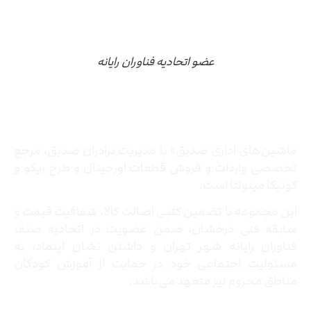
عضو اتحادیه فناوران رایانه
درباره ما
ماشین‌های اداری صدیق» با مدیریت برادران صدیق‌، مرجع
تخصصی واردات و فروش قطعات اورجینال و طرح ریکو و
کونیکا مینولتا است.
این مجموعه با تضمین کتبی اصالت کالا، شفافیت قیمت و
سابقه فنی درخشان، ضمن عضویت در اتحادیه صنف
فناوران رایانه شهر تهران و داشتن نشان اینماد، به
مسئولیت اجتماعی خود در حمایت از آموزش کودکان
مناطق محروم نیز متعهد می‌باشد.