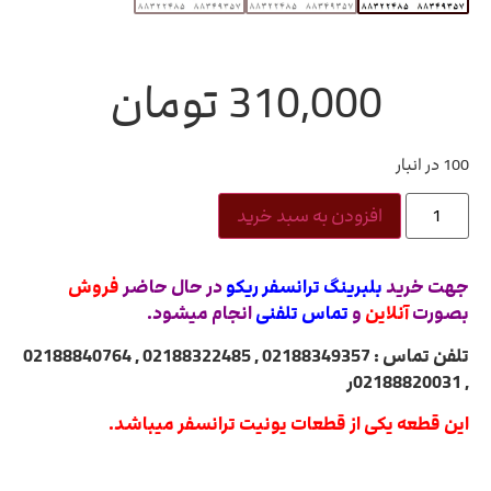
310,000
تومان
100 در انبار
افزودن به سبد خرید
جهت خرید
بلبرینگ ترانسفر ریکو
در حال حاضر
فروش
بصورت
آنلاین
و
تماس تلفنی
انجام میشود.
تلفن تماس : 02188349357 , 02188322485 , 02188840764
, 02188820031ر
این قطعه یکی از قطعات یونیت ترانسفر میباشد.