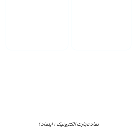
پشتیبانی محصولات
ارسال به سراسر کشور
مجوز ها
نماد تجارت الکترونیک ( اینماد )