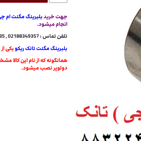
جهت خرید
بلبرینگ مگنت ام جی
انجام میشود.
تلفن تماس : 02188349357 , 02188322485 , 02188840764 , 02188820031
بلبرینگ مگنت تانک ریکو
یکی از 
همانگونه که از نام این کالا م
دولوپر نصب میشود.