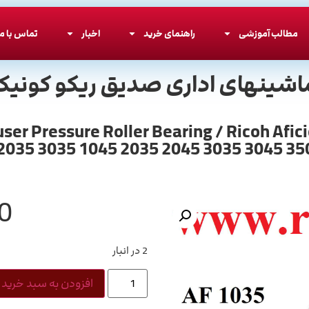
مطالب آموزشی
راهنمای خرید
اخبار
تماس با ما
اشینهای اداری صدیق ریکو کونیکا
رس ریکو سری 2045 /  Roller Bearing / Ricoh Aficio MP
2035 3035 1045 2035 2045 3035 3045 350
0
2 در انبار
افزودن به سبد خرید