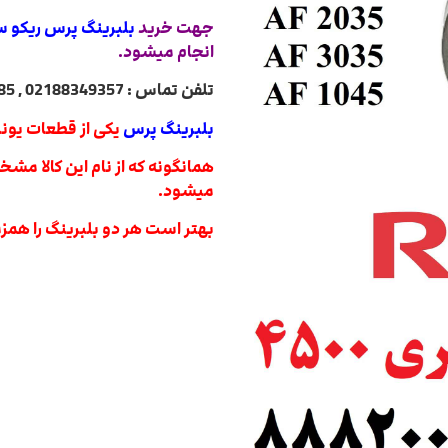
جهت خرید
بلبرینگ پرس ریکو سری 
انجام میشود.
تلفن تماس : 02188349357 , 02188322485 , 02188840764 , 02188820031
بلبرینگ پرس
یکی از قطعات یون
همانگونه که از نام این کالا 
میشود.
بهتر است هر دو بلبرینگ را هم