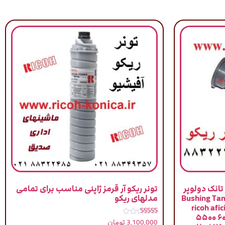
انک دولوپر
تونر ریکو آر قرمز ژاپنی مناسب برای تمامی
همراه با دو کاسه نمد / Bushing Tank
مدلهای ریکو
ricoh afi
۵۵۰۰ ۶۰
نمره
3,100,000
تومان