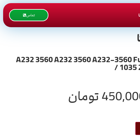
تماس
A232 3560 A232 3560 A232-3560 Fuser Pressure /
1035 
450,00
تومان