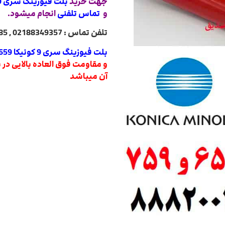
جهت خرید
بلت فیوزینگ سری 9 کونیکا 659 و 759 درجه یک
و
تماس تلفنی
انجام میشود.
تلفن تماس : 02188349357 , 02188322485 , 02188840764 , 02188820031
بلت فیوزینگ سری 9 کونیکا 659 و 759 درجه یک
و مقاومت فوق العاده بالایی در 
آن میباشد