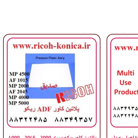
اسپری روان کننده دبلیو دی 40 اصلی مدل
پلاتین کاور ریکو سری 2000 – 2045 – 4000