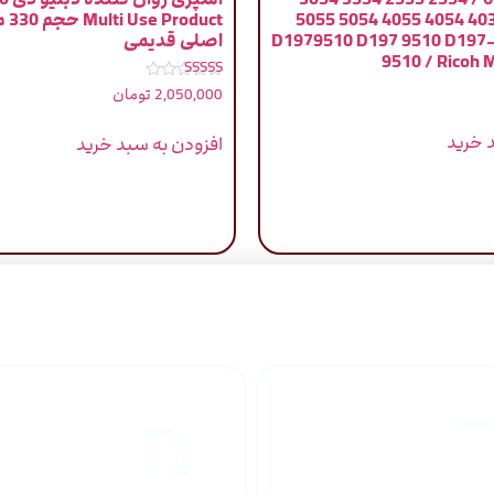
3055 3054 4035 4054 4055 5054 5055
duct
6054 6055 / D1979510 D197 9510 D197
اصلی قدیمی
9510 / Ricoh
نمره
2,050,000
تومان
5.00
از 5
 خرید
افزودن به سبد خرید
راهنمای خرید
ارسال به
محصولاات
کشور