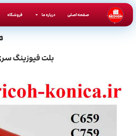
صفحه اصلی
درباره ما
فروشگاه
م
بلت فیوزینگ سری 9 کونیکا 659 و 759 درجه یک / Belt Konica Minolta