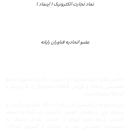
نماد تجارت الکترونیک ( اینماد )
عضو اتحادیه فناوران رایانه
درباره ما
ماشین‌های اداری صدیق» با مدیریت برادران صدیق‌، مرجع
تخصصی واردات و فروش قطعات اورجینال و طرح ریکو و
کونیکا مینولتا است.
این مجموعه با تضمین کتبی اصالت کالا، شفافیت قیمت و
سابقه فنی درخشان، ضمن عضویت در اتحادیه صنف
فناوران رایانه شهر تهران و داشتن نشان اینماد، به
مسئولیت اجتماعی خود در حمایت از آموزش کودکان