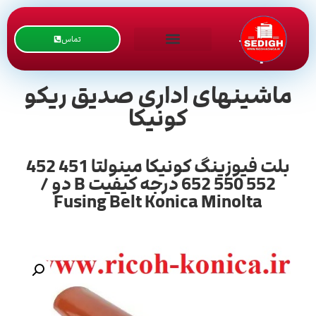
تماس
ماشینهای اداری صدیق ریکو
کونیکا
بلت فیوزینگ کونیکا مینولتا 451 452
552 550 652 درجه کیفیت B دو /
Fusing Belt Konica Minolta