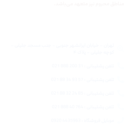
مناطق محروم نیز متعهد می‌باشد.
تماس با ما
تهران – خیابان ایرانشهر جنوبی – جنب مسجد جلیلی –
کوچه جلیلی – پلاک ۴
تلفن پشتیبانی : 31 200 888 021
تلفن پشتیبانی : 57 93 34 88 021
تلفن پشتیبانی : 85 24 32 88 021
تلفن پشتیبانی : 764 40 888 021
موبایل فروشگاه : 4435963 0920