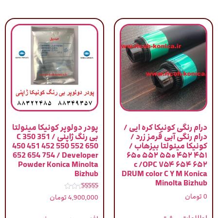
درام رنگی کونیکا کره ایی /
پودر دولوپر کونیکا مینولتا
درام رنگی آبی قرمز زرد /
بی رنگ ژاپنی / C 350 351
کونیکا مینولتا بیزهاب /
450 451 452 550 552 650
652 654 754 / Developer
۴۵۱ ۴۵۲ ۵۵۰ ۵۵۲ ۶۵۰
Powder Konica Minolta
۶۵۲ ۶۵۴ ۷۵۴ c /OPC
Bizhub
DRUM color C Y M Konica
Minolta Bizhub
نمره
0
تومان
4,900,000
تومان
5.00
از 5