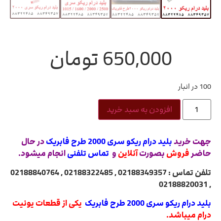
650,000
تومان
100 در انبار
افزودن به سبد خرید
جهت خرید
بلید درام ریکو سری 2000 طرح فابریک
در حال
حاضر
فروش
بصورت
آنلاین
و
تماس تلفنی
انجام میشود.
تلفن تماس : 02188349357 , 02188322485 , 02188840764
, 02188820031
بلید درام ریکو سری 2000 طرح فابریک
یکی از قطعات یونیت
درام میباشد.