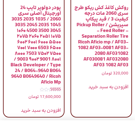
روکش کاغذ کش ریکو طرح
پودر دولوپر تایپ 24
سری 2060 مات درجه
اورجینال اصلی سری
کیفیت 3 / فید پیکاپ
2060 / 1035 2035 3035
سپریشن / Pickup Roller
1045 2035 2045 3035
3045 3500 4500 ۱۰۶۰
– Feed Roller –
۱۰۷۵ ۲۰۵۱ ۲۰۶۰ ۲۰۷۵
Separation Roller Tire
۵۵۰۰ ۶۰۰۰ ۶۰۰۱ ۶۰۰۲
Ricoh Aficio mp / AF03-
۶۵۰۰ 6503 ۷۰۰۰ ۷۰۰۱
1082 AF03-0081 AF03-
۷۵۰۰ ۷۵۰۲ 7503 ۸۰۰۰
2080 AF031082
۸۰۰۱ 9001 ۹۰۰۲ 9003 /
AF030081 AF032080
Black Developer / Type
AF03 1082 AF03
24 / B064-9640 B064
320,000
تومان
9640 B0649640 / Ricoh
Aficio Mp
افزودن به سبد خرید
نمره
17,600,000
تومان
5.00
از 5
افزودن به سبد خرید