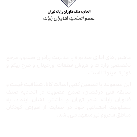
عضو اتحادیه فناوران رایانه
درباره ما
ماشین‌های اداری صدیق» با مدیریت برادران صدیق‌، مرجع
تخصصی واردات و فروش قطعات اورجینال و طرح ریکو و
کونیکا مینولتا است.
این مجموعه با تضمین کتبی اصالت کالا، شفافیت قیمت و
سابقه فنی درخشان، ضمن عضویت در اتحادیه صنف
فناوران رایانه شهر تهران و داشتن نشان اینماد، به
مسئولیت اجتماعی خود در حمایت از آموزش کودکان
مناطق محروم نیز متعهد می‌باشد.