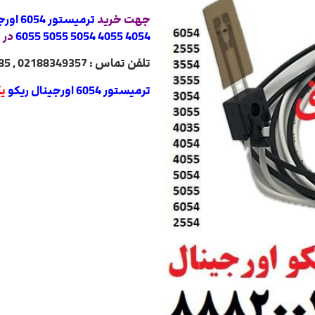
جهت خرید
4054 4055 5054 5055 6055
در 
تلفن تماس : 02188349357 , 02188322485 , 02188840764 , 02188820031
ترمیستور 6054 اورجینال ریکو
یک