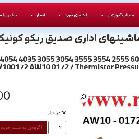
مطالب آموزشی
راهنمای خرید
اخبار
تماس با ما
اشینهای اداری صدیق ریکو کونیکا
100172 AW10 0172 / Thermistor Pressur
00
30 در انبار
افزودن به سبد خرید