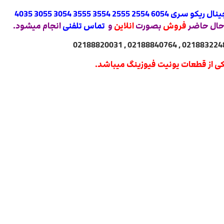
ترمیستور 6054 اورجینال ریکو سری 6054 2554 2555 3554 3555 3054 3055 4035
حال حاضر
فروش
بصورت
انلاین
و
تماس تلفنی
انجام میشود.
ی از قطعات یونیت فیوزینگ میباشد.