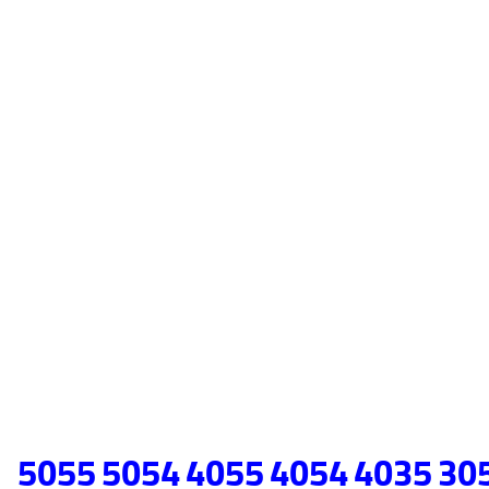
ترمیستور 6054 اورجینال ریکو سری 6054 2555 3554 3555 3054 3055 4035 4054 4055 5054 5055