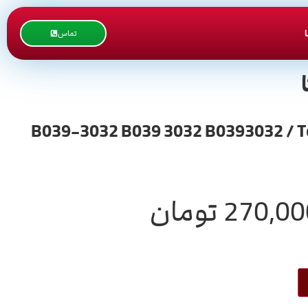
تماس
B039-3032 B039 3032 B0393032 / Toner Supply Unit RIC /
270,00
تومان