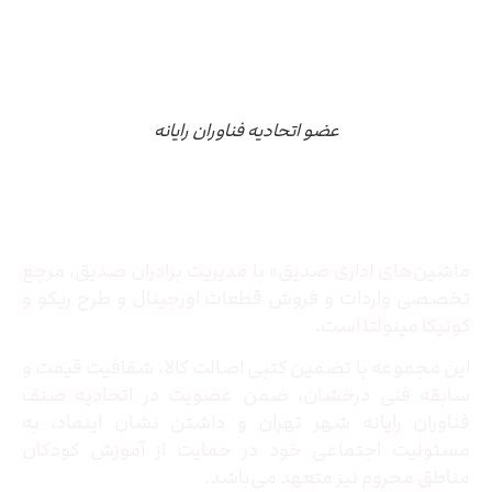
عضو اتحادیه فناوران رایانه
درباره ما
ماشین‌های اداری صدیق» با مدیریت برادران صدیق‌، مرجع
تخصصی واردات و فروش قطعات اورجینال و طرح ریکو و
کونیکا مینولتا است.
این مجموعه با تضمین کتبی اصالت کالا، شفافیت قیمت و
سابقه فنی درخشان، ضمن عضویت در اتحادیه صنف
فناوران رایانه شهر تهران و داشتن نشان اینماد، به
مسئولیت اجتماعی خود در حمایت از آموزش کودکان
مناطق محروم نیز متعهد می‌باشد.