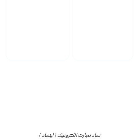
پشتیبانی محصولات
ارسال به سراسر کشور
مجوز ها
نماد تجارت الکترونیک ( اینماد )