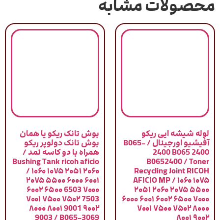
محصولات مشابه
لوله شیشه ایی ریکو
بوش تانک ریکو یا همان
آفیشیو اورجینال / B065-
بوش تانک دولوپر ریکو
2400 B065 2400
همراه با دو کاسه نمد /
Bushing Tank ricoh aficio
B0652400 / Toner
/ ۱۰۶۰ ۱۰۷۵ ۲۰۵۱ ۲۰۶۰
Recycling Joint RICOH
۲۰۷۵ ۵۵۰۰ ۶۰۰۰ ۶۰۰۱
AFICIO MP / ۱۰۶۰ ۱۰۷۵
۶۰۰۲ ۶۵۰۰ 6503 ۷۰۰۰
۲۰۵۱ ۲۰۶۰ ۲۰۷۵ ۵۵۰۰
۷۰۰۱ ۷۵۰۰ ۷۵۰۲ 7503
۶۰۰۰ ۶۰۰۱ ۶۰۰۲ ۶۵۰۰ ۷۰۰۰
۸۰۰۰ ۸۰۰۱ 9001 ۹۰۰۲
۷۰۰۱ ۷۵۰۰ ۷۵۰۲ ۸۰۰۰
9003 / B065-3069
۸۰۰۱ ۹۰۰۲