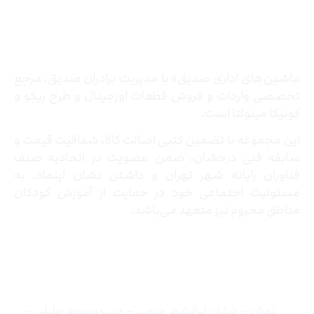
درباره ما
ماشین‌های اداری صدیق» با مدیریت برادران صدیق‌، مرجع
تخصصی واردات و فروش قطعات اورجینال و طرح ریکو و
کونیکا مینولتا است.
این مجموعه با تضمین کتبی اصالت کالا، شفافیت قیمت و
سابقه فنی درخشان، ضمن عضویت در اتحادیه صنف
فناوران رایانه شهر تهران و داشتن نشان اینماد، به
مسئولیت اجتماعی خود در حمایت از آموزش کودکان
مناطق محروم نیز متعهد می‌باشد.
تماس با ما
تهران – خیابان ایرانشهر جنوبی – جنب مسجد جلیلی –