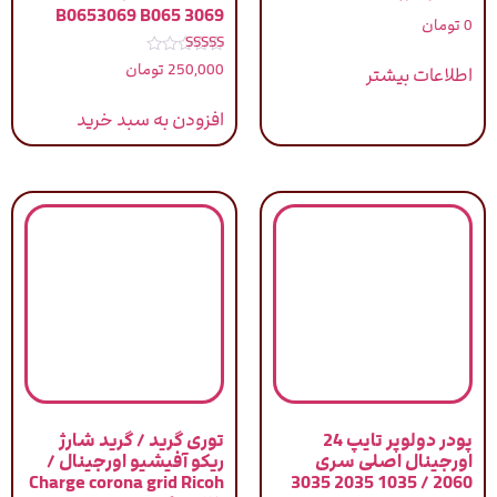
B0653069 B065 3069
0
تومان
نمره
250,000
تومان
اطلاعات بیشتر
5.00
از 5
افزودن به سبد خرید
پودر دولوپر تایپ 24
توری گرید / گرید شارژ
اورجینال اصلی سری
ریکو آفیشیو اورجینال /
Charge corona grid Ricoh
2060 / 1035 2035 3035