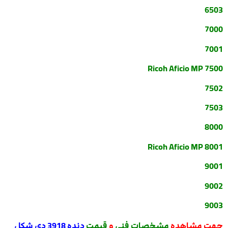
6503
7000
7001
Ricoh Aficio MP 7500
7502
7503
8000
Ricoh Aficio MP 8001
9001
9002
9003
جهت مشاهده
مشخصات فنی
و
قیمت
دنده 3918 دی شکل