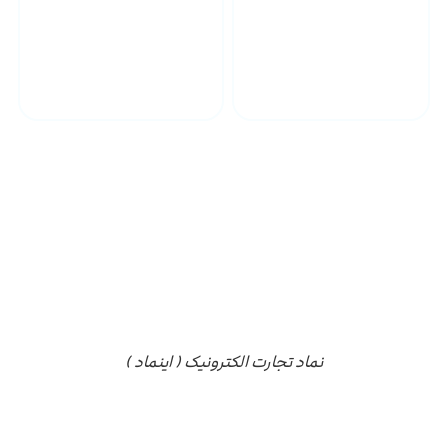
پشتیبانی محصولات
ارسال به سراسر کشور
مجوز ها
نماد تجارت الکترونیک ( اینماد )