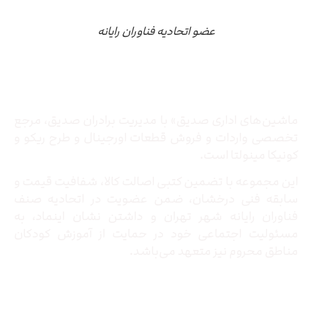
عضو اتحادیه فناوران رایانه
درباره ما
ماشین‌های اداری صدیق» با مدیریت برادران صدیق‌، مرجع
تخصصی واردات و فروش قطعات اورجینال و طرح ریکو و
کونیکا مینولتا است.
این مجموعه با تضمین کتبی اصالت کالا، شفافیت قیمت و
سابقه فنی درخشان، ضمن عضویت در اتحادیه صنف
فناوران رایانه شهر تهران و داشتن نشان اینماد، به
مسئولیت اجتماعی خود در حمایت از آموزش کودکان
مناطق محروم نیز متعهد می‌باشد.
تماس با ما