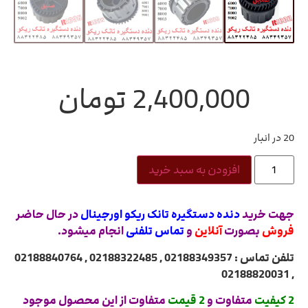
2,400,000
تومان
20 در انبار
افزودن به سبد خرید
جهت خرید
دنده دستگیره تانک ریکو اورجینال
در حال حاضر
فروش
بصورت
آنلاین
و
تماس تلفنی
انجام میشود.
تلفن تماس : 02188349357 , 02188322485 , 02188840764
, 02188820031
2 کیفیت
متفاوت و
2 قیمت
متفاوت از این محصول موجود