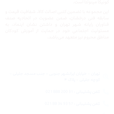
کونیکا مینولتا است.
این مجموعه با تضمین کتبی اصالت کالا، شفافیت قیمت و
سابقه فنی درخشان، ضمن عضویت در اتحادیه صنف
فناوران رایانه شهر تهران و داشتن نشان اینماد، به
مسئولیت اجتماعی خود در حمایت از آموزش کودکان
مناطق محروم نیز متعهد می‌باشد.
تماس با ما
تهران – خیابان ایرانشهر جنوبی – جنب مسجد جلیلی –
کوچه جلیلی – پلاک ۴
تلفن پشتیبانی : 31 200 888 021
تلفن پشتیبانی : 57 93 34 88 021