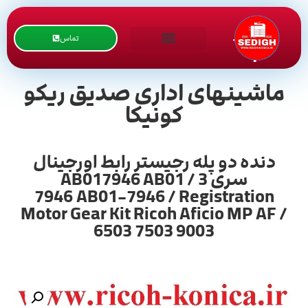
تماس
ماشینهای اداری صدیق ریکو
کونیکا
دنده دو پله رجيستر رابط اورجينال
سری 3 / AB017946 AB01
7946 AB01-7946 / Registration
Motor Gear Kit Ricoh Aficio MP AF /
6503 7503 9003