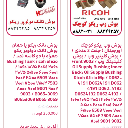
بوش وب ریکو کوچک
بوش تانک ریکو یا همان
اورجینال ( جفت 2 عددی )
بوش تانک دولوپر ریکو
/ بوش کلینیر وب / بوش
همراه با دو کاسه نمد /
کلینینگ وب / 9003 Front
Bushing Tank ricoh aficio
/ ۱۰۶۰ ۱۰۷۵ ۲۰۵۱ ۲۰۶۰
Oil Supply Bushing Inner
۲۰۷۵ ۵۵۰۰ ۶۰۰۰ ۶۰۰۱
Back: Oil Supply Bushing
۶۰۰۲ ۶۵۰۰ 6503 ۷۰۰۰
Ricoh Aficio Mp / D062-
۷۰۰۱ ۷۵۰۰ ۷۵۰۲ 7503
4191 D0624191 D062
۸۰۰۰ ۸۰۰۱ 9001 ۹۰۰۲
4191 D062-4192
9003 / B065-3069
D0624192 D062 4192 /
B0653069 B065 3069
۱۰۶۰ ۱۰۷۵ ۲۰۵۱ ۲۰۶۰ ۲۰۷۵
۵۵۰۰ ۶۰۰۰ ۶۰۰۱ ۶۰۰۲
۶۵۰۰ 6503 ۷۰۰۰ ۷۰۰۱
نمره
250,000
تومان
۷۵۰۰ ۷۵۰۲ 7503 ۸۰۰۰
5.00
از 5
۸۰۰۱ 9001 9002
افزودن به سبد خرید