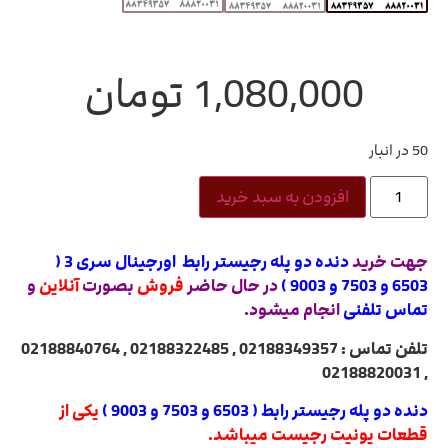
1,080,000
تومان
50 در انبار
افزودن به سبد خرید
جهت خرید
دنده دو پله رجيستر رابط اورجينال سری 3 (
6503 و 7503 و 9003 )
در حال حاضر
فروش
بصورت
آنلاین
و
تماس تلفنی
انجام میشود.
تلفن تماس : 02188349357 , 02188322485 , 02188840764
, 02188820031
دنده دو پله رجيستر
رابط
( 6503 و 7503 و 9003 )
یکی از
قطعات یونیت رجیست میباشد.