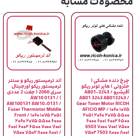
محصولات مشابه
چرخ دنده مشکی (
اند ترمیستور ریکو و سنتر
حلزونی ) هاپر تونر ریکو
ترمیستور ریکو اورجینال
آفیشیو / AB01-3243
سری 2060 ( جفت 2 عددی
) / AW10 0131
AB01 3243 AB013243 /
AW100131 AW10-0131 /
Gear Toner Motor RICOH
Fuser Thermistor Middle
AFICIO MP / ۱۰۶۰ ۱۰۷۵
Front / ۱۰۶۰ ۱۰۷۵ ۲۰۵۱
۲۰۵۱ ۲۰۶۰ ۲۰۷۵ ۵۵۰۰
۲۰۶۰ ۲۰۷۵ ۵۵۰۰ ۶۰۰۰
۶۰۰۰ ۶۰۰۱ ۶۰۰۲ ۶۵۰۰
۶۰۰۱ ۶۰۰۲ ۶۵۰۰ ۷۰۰۰ ۷۰۰۱
6503 ۷۰۰۰ ۷۰۰۱ ۷۵۰۰
۷۵۰۰ ۷۵۰۲ ۸۰۰۰ ۸۰۰۱ /
۷۵۰۲ 7503 ۸۰۰۰ ۸۰۰۱