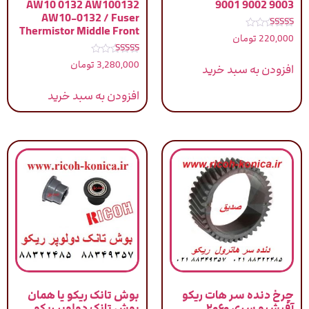
AW10 0132 AW100132
9001 9002 9003
AW10-0132 / Fuser
Thermistor Middle Front
نمره
220,000
تومان
5.00
از 5
نمره
3,280,000
تومان
افزودن به سبد خرید
5.00
از 5
افزودن به سبد خرید
چرخ دنده سر هات ریکو
بوش تانک ریکو یا همان
آفیشیو سری ۲۰۶۰
بوش تانک دولوپر ریکو