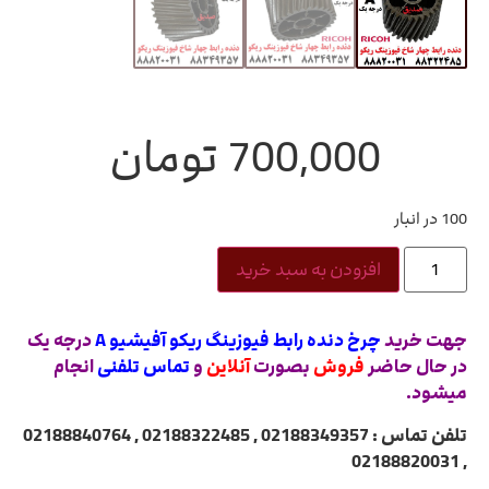
700,000
تومان
100 در انبار
افزودن به سبد خرید
جهت خرید
چرخ دنده رابط فیوزینگ ریکو آفیشیو A
درجه یک
در حال حاضر
فروش
بصورت
آنلاین
و
تماس تلفنی
انجام
میشود.
تلفن تماس : 02188349357 , 02188322485 , 02188840764
, 02188820031