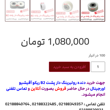
1,080,000
تومان
100 در انبار
افزودن به سبد خرید
جهت خرید
دنده رولبرینگ دار پشت B2 ریکو آفیشیو
اورجینال
در حال حاضر
فروش
بصورت
آنلاین
و
تماس تلفنی
انجام میشود.
تلفن تماس : 02188349357 , 02188322485 , 02188840764
, 02188820031