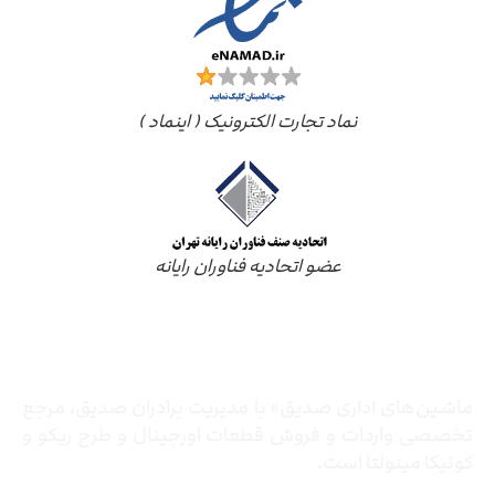
نماد تجارت الکترونیک ( اینماد )
عضو اتحادیه فناوران رایانه
درباره ما
ماشین‌های اداری صدیق» با مدیریت برادران صدیق‌، مرجع
تخصصی واردات و فروش قطعات اورجینال و طرح ریکو و
کونیکا مینولتا است.