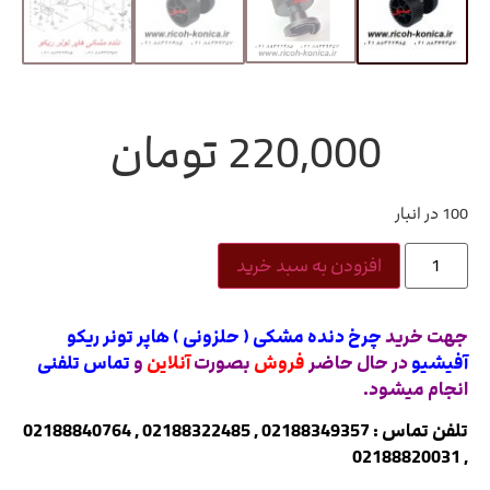
220,000
تومان
100 در انبار
افزودن به سبد خرید
جهت خرید
چرخ دنده مشکی ( حلزونی ) هاپر تونر ریکو
آفیشیو
در حال حاضر
فروش
بصورت
آنلاین
و
تماس تلفنی
انجام میشود.
تلفن تماس : 02188349357 , 02188322485 , 02188840764
, 02188820031