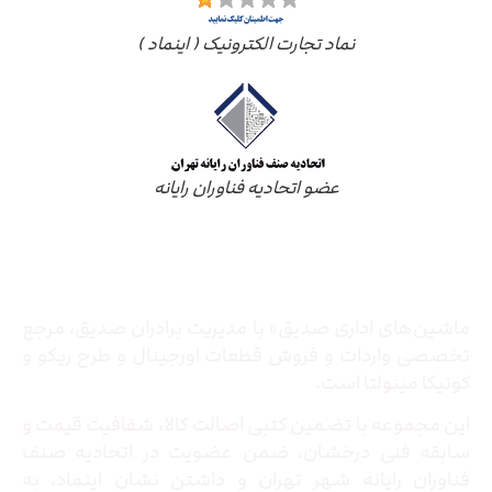
نماد تجارت الکترونیک ( اینماد )
عضو اتحادیه فناوران رایانه
درباره ما
ماشین‌های اداری صدیق» با مدیریت برادران صدیق‌، مرجع
تخصصی واردات و فروش قطعات اورجینال و طرح ریکو و
کونیکا مینولتا است.
این مجموعه با تضمین کتبی اصالت کالا، شفافیت قیمت و
سابقه فنی درخشان، ضمن عضویت در اتحادیه صنف
فناوران رایانه شهر تهران و داشتن نشان اینماد، به