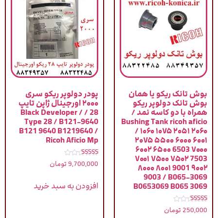
بوش تانک ریکو یا همان
پودر دولوپر ریکو سری
بوش تانک دولوپر ریکو
۲۰۰۰ اورجینال ژاپن تایپ
همراه با دو کاسه نمد /
28 / Black Developer /
Type 28 / B121-9640
Bushing Tank ricoh aficio
B121 9640 B1219640 /
/ ۱۰۶۰ ۱۰۷۵ ۲۰۵۱ ۲۰۶۰
Ricoh Aficio Mp
۲۰۷۵ ۵۵۰۰ ۶۰۰۰ ۶۰۰۱
۶۰۰۲ ۶۵۰۰ 6503 ۷۰۰۰
۷۰۰۱ ۷۵۰۰ ۷۵۰۲ 7503
نمره
9,700,000
تومان
۸۰۰۰ ۸۰۰۱ 9001 ۹۰۰۲
5.00
از 5
9003 / B065-3069
افزودن به سبد خرید
B0653069 B065 3069
نمره
250,000
تومان
5.00