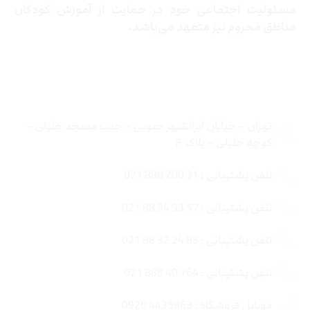
مسئولیت اجتماعی خود در حمایت از آموزش کودکان
مناطق محروم نیز متعهد می‌باشد.
تماس با ما
تهران – خیابان ایرانشهر جنوبی – جنب مسجد جلیلی –
کوچه جلیلی – پلاک ۴
تلفن پشتیبانی : 31 200 888 021
تلفن پشتیبانی : 57 93 34 88 021
تلفن پشتیبانی : 85 24 32 88 021
تلفن پشتیبانی : 764 40 888 021
موبایل فروشگاه : 4435963 0920