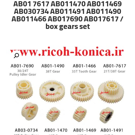
AB01 7617 AB011470 AB011469
AB030734 AB011491 AB011490
AB011466 AB017690 AB017617 /
box gears set