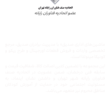
عضو اتحادیه فناوران رایانه
درباره ما
ماشین‌های اداری صدیق» با مدیریت برادران صدیق‌، مرجع
تخصصی واردات و فروش قطعات اورجینال و طرح ریکو و
کونیکا مینولتا است.
این مجموعه با تضمین کتبی اصالت کالا، شفافیت قیمت و
سابقه فنی درخشان، ضمن عضویت در اتحادیه صنف
فناوران رایانه شهر تهران و داشتن نشان اینماد، به
مسئولیت اجتماعی خود در حمایت از آموزش کودکان
مناطق محروم نیز متعهد می‌باشد.
تماس با ما