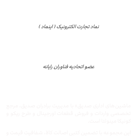
نماد تجارت الکترونیک ( اینماد )
عضو اتحادیه فناوران رایانه
درباره ما
ماشین‌های اداری صدیق» با مدیریت برادران صدیق‌، مرجع
تخصصی واردات و فروش قطعات اورجینال و طرح ریکو و
کونیکا مینولتا است.
این مجموعه با تضمین کتبی اصالت کالا، شفافیت قیمت و