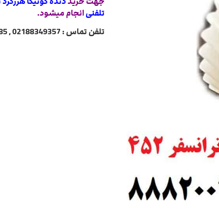
جهت خرید
دنده کونیکا هرزگرد بر
تلفنی
انجام میشود.
تلفن تماس : 02188349357 , 02188322485 , 02188840764 , 02188820031