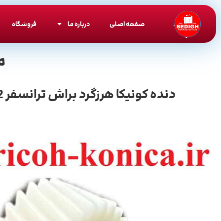
صفحه اصلی
درباره ما
فروشگاه
م
دنده کونیکا هرزگرد براش ترانسفر 452 / 40019 / Gear / 451 550 650 452 552 652 552 / Konica Minolta Bizhub