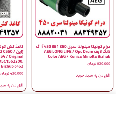
درام کونیکا مینولتا سری 350 351 450 آ ا گ
کاغذ کش کونی
لانگ لایف AEG LONG LIFE / Opc Drum
ژاپن / 0
54 / Original
Color AEG / Konica Minolta Bizhub
 A5C1562200,
920,000
تومان
r Bizhub c452
430,000
تومان
افزودن به سبد خرید
افزودن به سبد