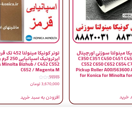
کا مینولتا سوزنی اورجینال
تونر کونیکا مین
C350 C351 C450 C451 C452 C55
ایرترونیک ا
a Minolta Bizhub / C452 C552
C552 C650 C652 C654 C7
C652 / Magenta M
Pickup Roller A00J563600
for Konica for Minolta fo
نمره
3,670,000
تومان
5.00
از 5
 خرید
افزودن به سبد خرید