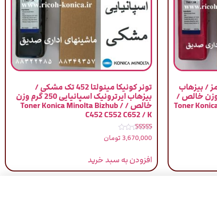
ولتا 452 تک قرمز / بیزهاب
تونر کونیکا مینولتا 452 تک مشکی /
سپانیایی 250 گرم وزن خالص /
بیزهاب ایرترونیک اسپانیایی 250 گرم وزن
Toner Konic
خالص / Toner Konica Minolta Bizhub /
C452 C552 C652 / K
نمره
3,670,000
تومان
5.00
از 5
افزودن به سبد خرید