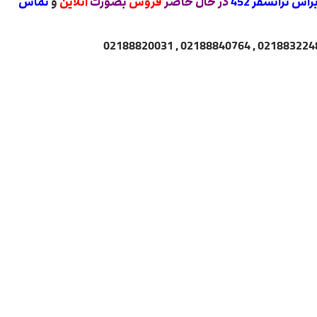
اش ترانسفر 452
در حال حاضر
فروش
بصورت
آنلاین
و
تماس