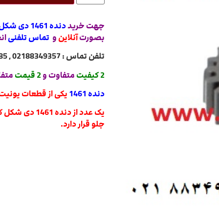
جهت خرید
دنده 1461 دی شکل کوچک یونیت درام ریکو طرح اورجینال
بصورت
آنلاین
و
تماس تلفنی
ان
تلفن تماس : 02188349357 , 02188322485 , 02188840764 , 02188820031
2 کیفیت
متفاوت و
2 قیمت
متفا
دنده 1461
یکی از قطعات یونیت 
یک عدد از دن
جلو قرار دارد.