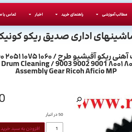
مطالب آموزشی
راهنمای خرید
اخبار
تماس با ما
اشینهای اداری صدیق ریکو کونیکا
52427 B065-2427 / Drum Cleaning
Assembly Gear Ricoh Aficio MP
0
50 در انبار
افزودن به سبد خرید