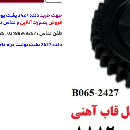
جهت خرید
دنده 2427 پشت یونیت درام داخل قاب آهنی ریکو آفیشیو طرح
فروش
بصورت
آنلاین
و
تماس تل
تلفن تماس : 02188349357 , 02188322485 , 02188840764 , 02188820031
دنده 2427 پشت یونیت درام داخل قاب آهنی