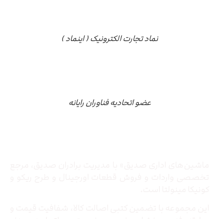
نماد تجارت الکترونیک ( اینماد )
عضو اتحادیه فناوران رایانه
درباره ما
ماشین‌های اداری صدیق» با مدیریت برادران صدیق‌، مرجع
تخصصی واردات و فروش قطعات اورجینال و طرح ریکو و
کونیکا مینولتا است.
این مجموعه با تضمین کتبی اصالت کالا، شفافیت قیمت و