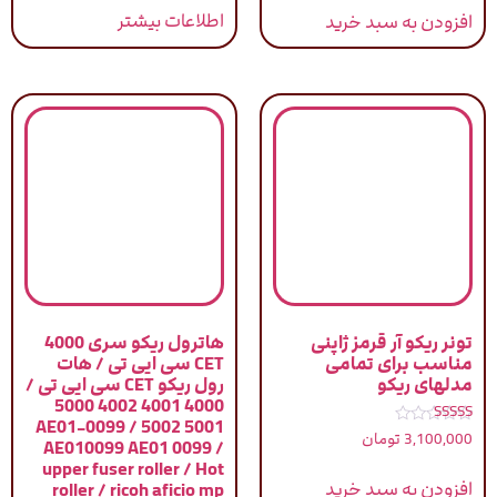
اطلاعات بیشتر
افزودن به سبد خرید
تونر ریکو آر قرمز ژاپنی
هاترول ریکو سری 4000
مناسب برای تمامی
CET سی ایی تی / هات
مدلهای ریکو
رول ریکو CET سی ایی تی /
4000 4001 4002 5000
5001 5002 / AE01-0099
نمره
3,100,000
تومان
AE010099 AE01 0099 /
4.83
از 5
upper fuser roller / Hot
افزودن به سبد خرید
roller / ricoh aficio mp