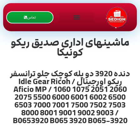
تماس
ماشینهای اداری صدیق ریکو
کونیکا
دنده 3920 دو پله کوچک جلو ترانسفر
ریکو اورجینال / Idle Gear Ricoh
Aficio MP / 1060 1075 2051 2060
2075 5500 6000 6001 6002 6500
6503 7000 7001 7500 7502 7503
8000 8001 9001 9002 9003 /
B0653920 B065 3920 B065-3920