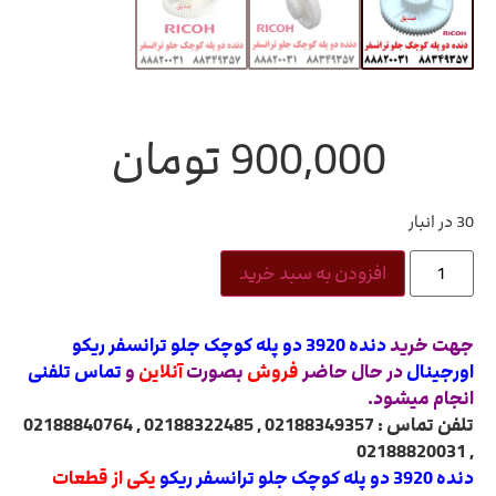
900,000
تومان
30 در انبار
افزودن به سبد خرید
جهت خرید
دنده 3920 دو پله کوچک جلو ترانسفر ریکو
اورجینال
در حال حاضر
فروش
بصورت
آنلاین
و
تماس تلفنی
انجام میشود.
تلفن تماس : 02188349357 , 02188322485 , 02188840764
, 02188820031
دنده 3920 دو پله کوچک جلو ترانسفر ریکو
یکی از قطعات