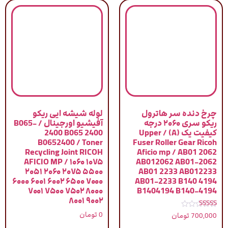
چرخ دنده سر هاترول
لوله شیشه ایی ریکو
ریکو سری ۲۰۶۰ درجه
آفیشیو اورجینال / B065-
کیفیت یک (A) / Upper
2400 B065 2400
B0652400 / Toner
Fuser Roller Gear Ricoh
Recycling Joint RICOH
Aficio mp / AB01 2062
AFICIO MP / ۱۰۶۰ ۱۰۷۵
AB012062 AB01-2062
۲۰۵۱ ۲۰۶۰ ۲۰۷۵ ۵۵۰۰
AB01 2233 AB012233
۶۰۰۰ ۶۰۰۱ ۶۰۰۲ ۶۵۰۰ ۷۰۰۰
AB01-2233 B140 4194
۷۰۰۱ ۷۵۰۰ ۷۵۰۲ ۸۰۰۰
B1404194 B140-4194
۸۰۰۱ ۹۰۰۲
نمره
0
تومان
700,000
تومان
5.00
از 5