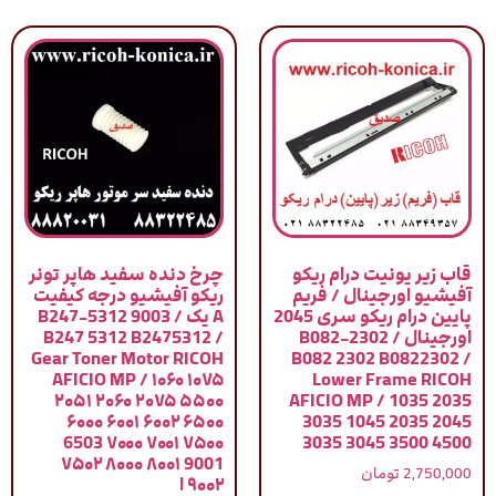
قاب زیر یونیت درام ریکو
چرخ دنده سفید هاپر تونر
آفیشیو اورجینال / فریم
ریکو آفیشیو درجه کیفیت
پایین درام ریکو سری 2045
A یک / 9003 B247-5312
اورجینال / B082-2302
B247 5312 B2475312 /
Gear Toner Motor RICOH
B082 2302 B0822302 /
AFICIO MP / ۱۰۶۰ ۱۰۷۵
Lower Frame RICOH
۲۰۵۱ ۲۰۶۰ ۲۰۷۵ ۵۵۰۰
AFICIO MP / 1035 2035
۶۰۰۰ ۶۰۰۱ ۶۰۰۲ ۶۵۰۰
3035 1045 2035 2045
6503 ۷۰۰۰ ۷۰۰۱ ۷۵۰۰
3035 3045 3500 4500
۷۵۰۲ ۸۰۰۰ ۸۰۰۱ 9001
2,750,000
تومان
۹۰۰۲ ا