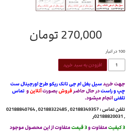
270,000
تومان
100 در انبار
افزودن به سبد خرید
جهت خرید
سیل بغل ام جی تانک ریکو طرح اورجینال ست
چپ و راست
در حال حاضر
فروش
بصورت
آنلاین
و
تماس
تلفنی
انجام میشود.
تلفن تماس : 02188349357 , 02188322485 , 02188840764
, 02188820031ر
3 کیفیت
متفاوت و
3 قیمت
متفاوت از این محصول موجود