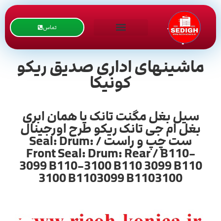
تماس
ماشینهای اداری صدیق ریکو
کونیکا
سیل بغل مگنت تانک یا همان ابری
بغل ام جی تانک ریکو طرح اورجینال
ست چپ و راست / Seal: Drum:
Front Seal: Drum: Rear / B110-
3099 B110-3100 B110 3099 B110
3100 B1103099 B1103100