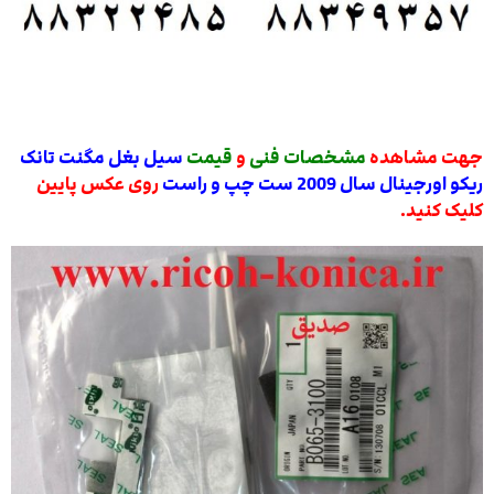
جهت مشاهده
مشخصات فنی
و
قیمت
سیل بغل مگنت تانک
ریکو اورجینال سال 2009 ست چپ و راست
روی عکس پایین
کلیک کنید.