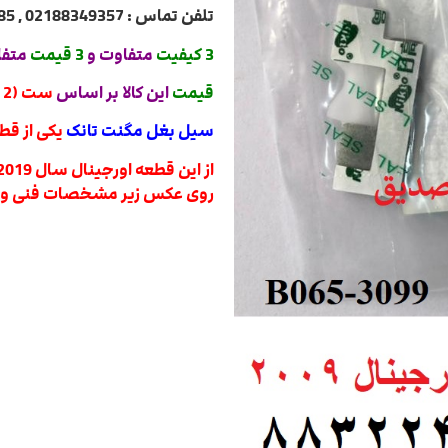
تلفن تماس : 02188349357 , 02188322485 , 02188840764 , 02188820031
3 کیفیت
متفاوت و
3 قیمت
متفا
قیمت
این
کالا بر اساس
ست (2 تیکه)
سیل بغل مگنت تانک
یکی از قط
روی عکس زیر مشخصات فنی و ق