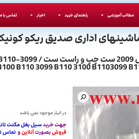
مطالب آموزشی
راهنمای خرید
اخبار
تماس با ما
اشینهای اداری صدیق ریکو کونیکا
سیل بغل مگنت تانک ریکو ا
100 B110 3099 B110 3100 B1103099 B
در انبار موجود نمی باشد
جهت خرید
سیل بغل مگنت تانک ریکو اور
فروش
بصورت
آنلاین
و
تماس ت