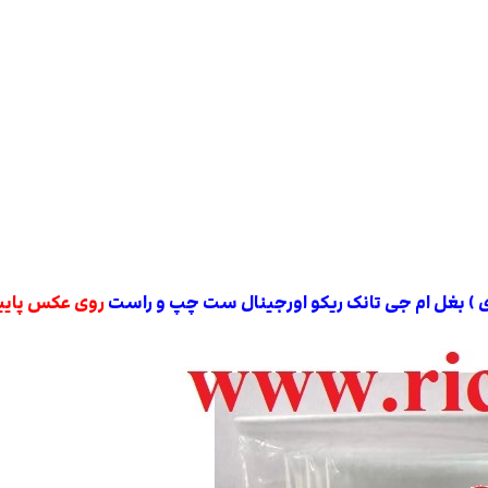
ی ) بغل ام جی تانک ریکو اورجینال ست چپ و راست
روی عکس پایین