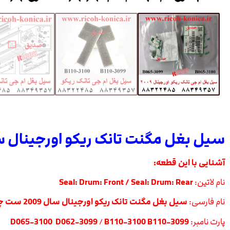
سیل بغل مگنت تانک ریکو اورجینال سال 2009 ست چپ و
آشنایی با این قطعه:
نام لاتین:
Seal: Drum: Front / Seal: Drum: Rear
نام فارسی:
سیل بغل مگنت تانک ریکو اورجینال سال 2009 ست چپ و راست
پارت نامبر:
B110-3100 B110-3099
/
D065-3100 D062-3099