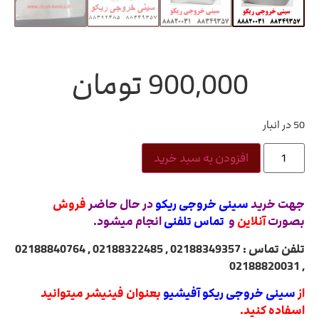
900,000
تومان
50 در انبار
افزودن به سبد خرید
جهت خرید
سینی خروجی ریکو
در حال حاضر
فروش
بصورت
آنلاین
و
تماس تلفنی
انجام میشود.
تلفن تماس : 02188349357 , 02188322485 , 02188840764
, 02188820031
از
سینی خروجی ریکو آفیشیو
بعنوان فینیشر میتوانید
اسفاده کنید.