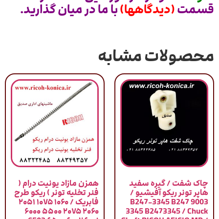
قسمت
(دیدگاهها)
با ما در میان گذارید.
محصولات مشابه
چاک شفت / گیره سفید
همزن مازاد یونیت درام (
هاپر تونر ریکو آفیشیو /
فنر تخلیه تونر ) ریکو طرح
9003 B247-3345 B247
فابریک / ۱۰۶۰ ۱۰۷۵ ۲۰۵۱
۲۰۶۰ ۲۰۷۵ ۵۵۰۰ ۶۰۰۰
3345 B2473345 / Chuck