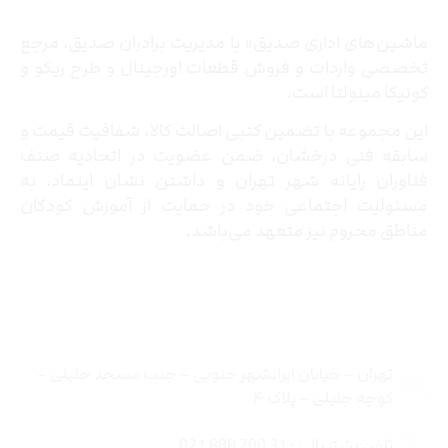
ماشین‌های اداری صدیق» با مدیریت برادران صدیق‌، مرجع
تخصصی واردات و فروش قطعات اورجینال و طرح ریکو و
کونیکا مینولتا است.
این مجموعه با تضمین کتبی اصالت کالا، شفافیت قیمت و
سابقه فنی درخشان، ضمن عضویت در اتحادیه صنف
فناوران رایانه شهر تهران و داشتن نشان اینماد، به
مسئولیت اجتماعی خود در حمایت از آموزش کودکان
مناطق محروم نیز متعهد می‌باشد.
تماس با ما
تهران – خیابان ایرانشهر جنوبی – جنب مسجد جلیلی –
کوچه جلیلی – پلاک ۴
تلفن پشتیبانی : 31 200 888 021