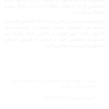
ماشین‌های اداری صدیق» با مدیریت برادران صدیق‌، مرجع
تخصصی واردات و فروش قطعات اورجینال و طرح ریکو و
کونیکا مینولتا است.
این مجموعه با تضمین کتبی اصالت کالا، شفافیت قیمت و
سابقه فنی درخشان، ضمن عضویت در اتحادیه صنف
فناوران رایانه شهر تهران و داشتن نشان اینماد، به
مسئولیت اجتماعی خود در حمایت از آموزش کودکان
مناطق محروم نیز متعهد می‌باشد.
تماس با ما
تهران – خیابان ایرانشهر جنوبی – جنب مسجد جلیلی –
کوچه جلیلی – پلاک ۴
تلفن پشتیبانی : 31 200 888 021