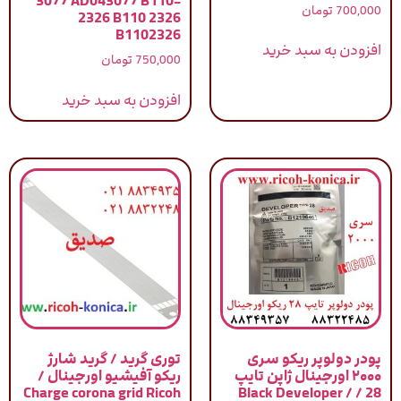
3077 AD043077 B110-
نمره
700,000
تومان
2326 B110 2326
5.00
از 5
B1102326
افزودن به سبد خرید
750,000
تومان
افزودن به سبد خرید
پودر دولوپر ریکو سری
توری گرید / گرید شارژ
۲۰۰۰ اورجینال ژاپن تایپ
ریکو آفیشیو اورجینال /
Charge corona grid Ricoh
28 / Black Developer /