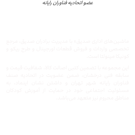
عضو اتحادیه فناوران رایانه
درباره ما
ماشین‌های اداری صدیق» با مدیریت برادران صدیق‌، مرجع
تخصصی واردات و فروش قطعات اورجینال و طرح ریکو و
کونیکا مینولتا است.
این مجموعه با تضمین کتبی اصالت کالا، شفافیت قیمت و
سابقه فنی درخشان، ضمن عضویت در اتحادیه صنف
فناوران رایانه شهر تهران و داشتن نشان اینماد، به
مسئولیت اجتماعی خود در حمایت از آموزش کودکان
مناطق محروم نیز متعهد می‌باشد.
تماس با ما