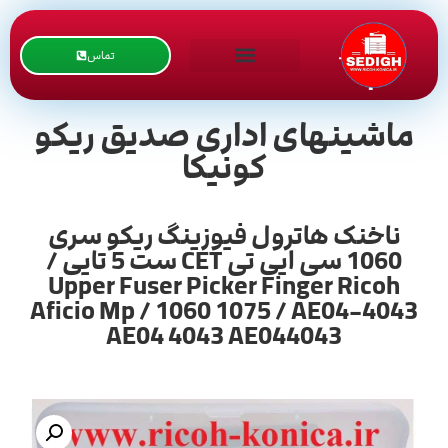
تماس
ماشینهای اداری صدیق ریکو
کونیکا
ناخنک هاترول فیوزینگ ریکو سری
1060 سی ایی تی CET ست 5 تایی /
Upper Fuser Picker Finger Ricoh
Aficio Mp / 1060 1075 / AE04-4043
AE04 4043 AE044043