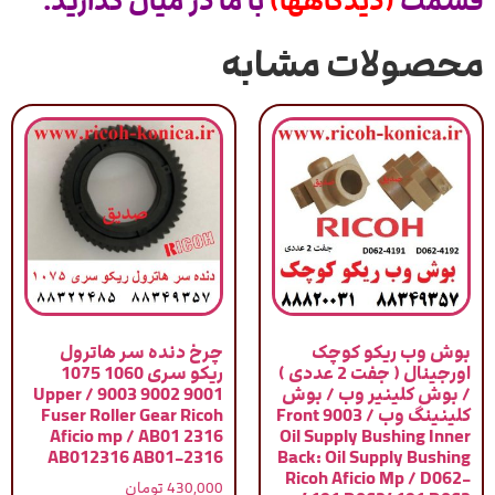
قسمت
(دیدگاهها)
با ما در میان گذارید.
محصولات مشابه
بوش وب ریکو کوچک
چرخ دنده سر هاترول
اورجینال ( جفت 2 عددی )
ریکو سری 1060 1075
/ بوش کلینیر وب / بوش
9001 9002 9003 / Upper
کلینینگ وب / 9003 Front
Fuser Roller Gear Ricoh
Aficio mp / AB01 2316
Oil Supply Bushing Inner
AB012316 AB01-2316
Back: Oil Supply Bushing
Ricoh Aficio Mp / D062-
430,000
تومان