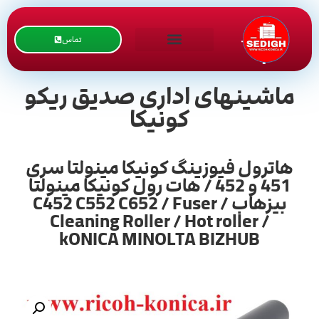
تماس
ماشینهای اداری صدیق ریکو
کونیکا
هاترول فیوزینگ کونیکا مینولتا سری
451 و 452 / هات رول کونیکا مینولتا
بیزهاب / C452 C552 C652 / Fuser
Cleaning Roller / Hot roller /
kONICA MINOLTA BIZHUB