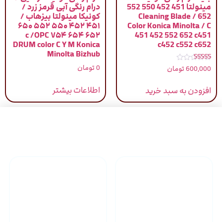
مینولتا 451 452 550 552
درام رنگی آبی قرمز زرد /
652 / Cleaning Blade
کونیکا مینولتا بیزهاب /
۴۵۱ ۴۵۲ ۵۵۰ ۵۵۲ ۶۵۰
Color Konica Minolta / C
۶۵۲ ۶۵۴ ۷۵۴ c /OPC
451 452 552 652 c451
DRUM color C Y M Konica
c452 c552 c652
Minolta Bizhub
نمره
0
تومان
600,000
تومان
5.00
از 5
اطلاعات بیشتر
افزودن به سبد خرید