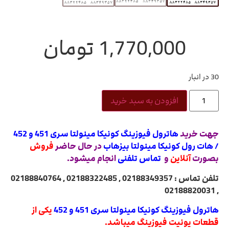
1,770,000
تومان
30 در انبار
افزودن به سبد خرید
جهت خرید
هاترول فیوزینگ کونیکا مینولتا سری 451 و 452
/ هات رول کونیکا مینولتا بیزهاب
در حال حاضر
فروش
بصورت
آنلاین
و
تماس تلفنی
انجام میشود.
تلفن تماس : 02188349357 , 02188322485 , 02188840764
, 02188820031
هاترول فیوزینگ کونیکا مینولتا سری 451 و 452
یکی از
قطعات یونیت فیوزینگ میباشد.