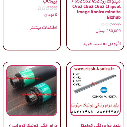
مینولتا زرد 452 552 652 /
بیزهاب
C452 C552 C652 Chipset
Image Konica minolta
نمره
0
تومان
Bizhub
5.00
از 5
اطلاعات بیشتر
نمره
250,000
تومان
5.00
از 5
افزودن به سبد خرید
بلید درام رنگی کونیکا
درام رنگی کونیکا کره ایی /