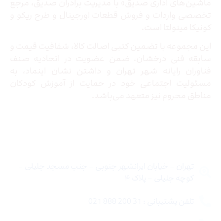
ماشین‌های اداری صدیق» با مدیریت برادران صدیق‌، مرجع
تخصصی واردات و فروش قطعات اورجینال و طرح ریکو و
کونیکا مینولتا است.
این مجموعه با تضمین کتبی اصالت کالا، شفافیت قیمت و
سابقه فنی درخشان، ضمن عضویت در اتحادیه صنف
فناوران رایانه شهر تهران و داشتن نشان اینماد، به
مسئولیت اجتماعی خود در حمایت از آموزش کودکان
مناطق محروم نیز متعهد می‌باشد.
تماس با ما
تهران – خیابان ایرانشهر جنوبی – جنب مسجد جلیلی –
کوچه جلیلی – پلاک ۴
تلفن پشتیبانی : 31 200 888 021