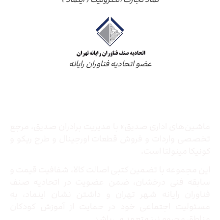
عضو اتحادیه فناوران رایانه
درباره ما
ماشین‌های اداری صدیق» با مدیریت برادران صدیق‌، مرجع
تخصصی واردات و فروش قطعات اورجینال و طرح ریکو و
کونیکا مینولتا است.
این مجموعه با تضمین کتبی اصالت کالا، شفافیت قیمت و
سابقه فنی درخشان، ضمن عضویت در اتحادیه صنف
فناوران رایانه شهر تهران و داشتن نشان اینماد، به
مسئولیت اجتماعی خود در حمایت از آموزش کودکان
مناطق محروم نیز متعهد می‌باشد.