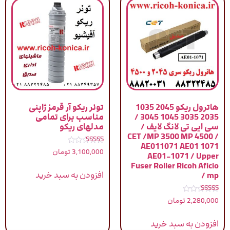
هاترول ریکو 2045 1035
تونر ریکو آر قرمز ژاپنی
2035 3035 1045 3045 /
مناسب برای تمامی
سی ایی تی لانگ لایف /
مدلهای ریکو
CET /MP 3500 MP 4500 /
AE011071 AE01 1071
نمره
3,100,000
تومان
AE01-1071 / Upper
4.83
از 5
Fuser Roller Ricoh Aficio
افزودن به سبد خرید
mp /
نمره
2,280,000
تومان
4.00
از 5
افزودن به سبد خرید