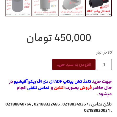
450,000
تومان
30 در انبار
افزودن به سبد خرید
جهت خرید
کاغذ کش پیکاپ ADF ای دی اف ریکو آفیشیو
در
حال حاضر
فروش
بصورت
آنلاین
و
تماس تلفنی
انجام
میشود.
تلفن تماس : 02188349357 , 02188322485 , 02188840764
, 02188820031