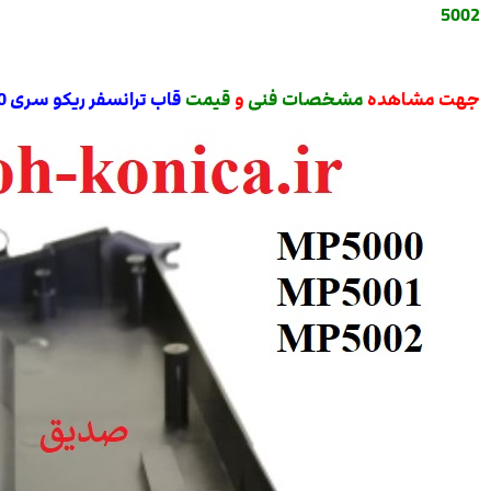
5002
جهت مشاهده
مشخصات فنی
و
قیمت
قاب ترانسفر ریکو سری 5000 ( کوچک بالایی ) / کفی ترانسفر ریکو سری 4000