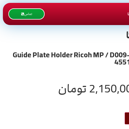
تماس
ر ریکو سری 4000 و 5000 ( بزرگ پایینی ) / Guide Plate Holder Ricoh MP / D009-4551 D009
4551
2,150,0
تومان