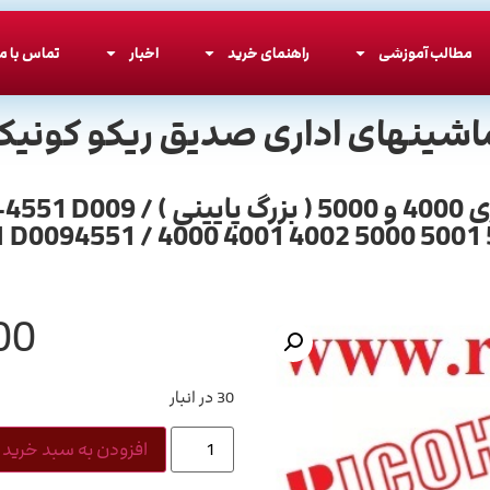
مطالب آموزشی
راهنمای خرید
اخبار
تماس با ما
اشینهای اداری صدیق ریکو کونیکا
کفی ترانسفر ریکو قاب ترانسف
 D0094551 / 4000 4001 4002 5000 5001
00
30 در انبار
افزودن به سبد خرید