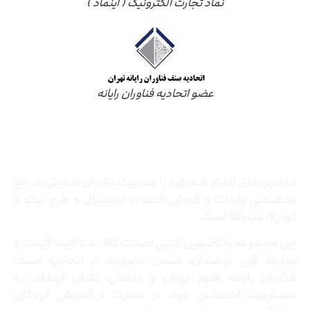
نماد تجارت الکترونیک ( اینماد )
عضو اتحادیه فناوران رایانه
درباره ما
ماشین‌های اداری صدیق» با مدیریت برادران صدیق‌، مرجع
تخصصی واردات و فروش قطعات اورجینال و طرح ریکو و
کونیکا مینولتا است.
این مجموعه با تضمین کتبی اصالت کالا، شفافیت قیمت و
سابقه فنی درخشان، ضمن عضویت در اتحادیه صنف
فناوران رایانه شهر تهران و داشتن نشان اینماد، به
مسئولیت اجتماعی خود در حمایت از آموزش کودکان