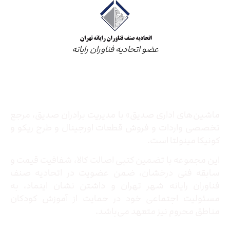
عضو اتحادیه فناوران رایانه
درباره ما
ماشین‌های اداری صدیق» با مدیریت برادران صدیق‌، مرجع
تخصصی واردات و فروش قطعات اورجینال و طرح ریکو و
کونیکا مینولتا است.
این مجموعه با تضمین کتبی اصالت کالا، شفافیت قیمت و
سابقه فنی درخشان، ضمن عضویت در اتحادیه صنف
فناوران رایانه شهر تهران و داشتن نشان اینماد، به
مسئولیت اجتماعی خود در حمایت از آموزش کودکان
مناطق محروم نیز متعهد می‌باشد.