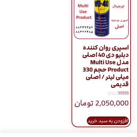
اسپری روان کننده
دبلیو دی 40 اصلی
مدل Multi Use
Product حجم 330
میلی لیتر / اصلی
قدیمی
نمره
2,050,000
تومان
5.00
از 5
افزودن به سبد خرید