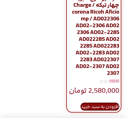
چهار تیکه / Charge
corona Ricoh Aficio
mp / AD022306
AD02-2306 AD02
2306 AD02-2285
AD022285 AD02
2285 AD022283
AD02-2283 AD02
2283 AD022307
AD02-2307 AD02
2307
نمره
2,580,000
تومان
5.00
از 5
افزودن به سبد خرید