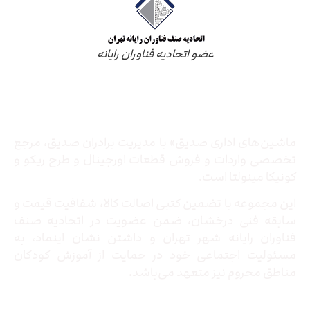
عضو اتحادیه فناوران رایانه
درباره ما
ماشین‌های اداری صدیق» با مدیریت برادران صدیق‌، مرجع
تخصصی واردات و فروش قطعات اورجینال و طرح ریکو و
کونیکا مینولتا است.
این مجموعه با تضمین کتبی اصالت کالا، شفافیت قیمت و
سابقه فنی درخشان، ضمن عضویت در اتحادیه صنف
فناوران رایانه شهر تهران و داشتن نشان اینماد، به
مسئولیت اجتماعی خود در حمایت از آموزش کودکان
مناطق محروم نیز متعهد می‌باشد.