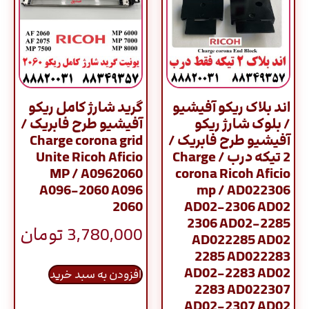
اند بلاک ریکو آفیشیو
گرید شارژ کامل ریکو
/ بلوک شارژ ریکو
آفیشیو طرح فابریک /
آفیشیو طرح فابریک /
Charge corona grid
2 تیکه درب / Charge
Unite Ricoh Aficio
MP / A0962060
corona Ricoh Aficio
A096-2060 A096
mp / AD022306
2060
AD02-2306 AD02
2306 AD02-2285
3,780,000
تومان
AD022285 AD02
2285 AD022283
AD02-2283 AD02
افزودن به سبد خرید
2283 AD022307
AD02-2307 AD02