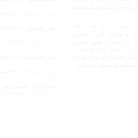
 و طرح ریکو و کونیکا مینولتا
تلفن پشتیبانی : 31 200 888 021
ا تضمین کتبی اصالت کالا،
تلفن پشتیبانی : 57 93 34 88 021
ت و سابقه فنی درخشان،
در اتحادیه صنف فناوران
تلفن پشتیبانی : 85 24 32 88 021
ران و داشتن نشان اینماد، به
اعی خود در حمایت از آموزش
تلفن پشتیبانی : 764 40 888 021
محروم نیز متعهد می‌باشد.
موبایل فروشگاه : 4435963 0920
19:00 و پنجشنبه 9:30 الی 15:00 میباشد.