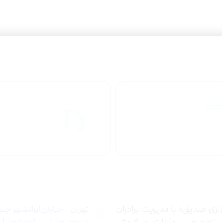
راهنمای خرید
ارسال به
محصولاات
کشور
 ما
تماس با ما
ری صدیق» با مدیریت برادران
تهران – خیابان ایرانشهر جن
ع تخصصی واردات و فروش
مسجد جلیلی – کوچه جلیلی –