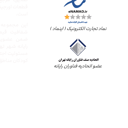
قطعات اورجینال
است.
این مجموعه ب
نماد تجارت الکترونیک ( اینماد )
شفافیت قیم
ضمن عضویت 
رایانه شهر ته
مسئولیت اجتم
کودکان مناطق 
عضو اتحادیه فناوران رایانه