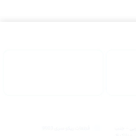
 سراسر
پشتیبانی محصولات
لینک های سریع
وبی – جنب
قطعات ریکو سری 9003
 پلاک ۴